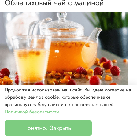
Облепиховый чай с малиной
Продолжая использовать наш сайт, Вы даете согласие на
Напиток отлично помогает при нехватке витаминов,
обработку файлов cookie, которые обеспечивают
простудных заболеваниях, усталости и в других
правильную работу сайта и соглашаетесь с нашей
ситуациях, связанных с пониженным иммунитетом.
Политикой безопасности
На одну чашку берем:
Понятно. Закрыть.
одна ст. ягодок;
Каталог
Поиск
Корзина
Избранное
Профиль