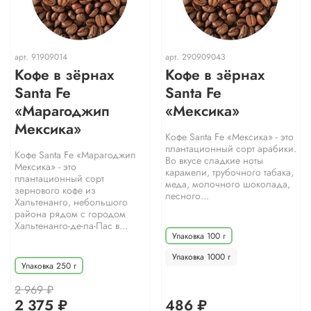
арт.
91909014
арт.
290909043
Кофе в зёрнах
Кофе в зёрнах
Santa Fe
Santa Fe
«Марагоджип
«Мексика»
Мексика»
Кофе Santa Fe «Мексика» - это
плантационный сорт арабики.
Кофе Santa Fe «Марагоджип
Во вкусе сладкие ноты
Мексика» - это
карамели, трубочного табака,
плантационный сорт
меда, молочного шоколада,
зернового кофе из
лесного...
Хальтенанго, небольшого
района рядом с городом
Хальтенанго-де-ла-Пас в...
Упаковка 100 г
Упаковка 1000 г
Упаковка 250 г
2 969 ₽
2 375 ₽
486 ₽