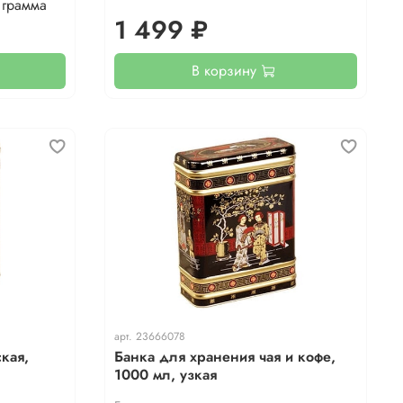
 грамма
1 499 ₽
В корзину
арт.
23666078
кая,
Банка для хранения чая и кофе,
1000 мл, узкая