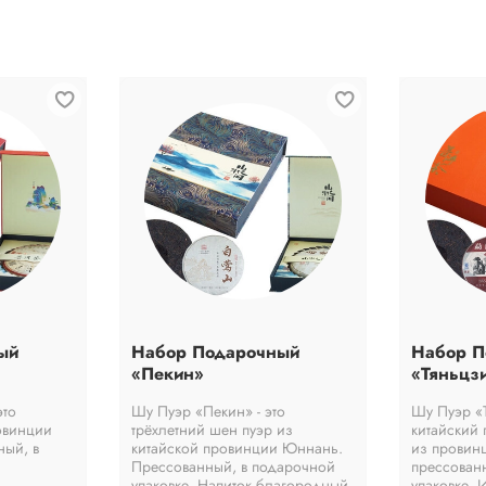
ый
Набор Подарочный
Набор П
«Пекин»
«Тяньцз
это
Шу Пуэр «Пекин» - это
Шу Пуэр «Т
овинции
трёхлетний шен пуэр из
китайский 
ый, в
китайской провинции Юннань.
из провин
Прессованный, в подарочной
прессован
упаковке. Напиток благородный,
упаковке. 