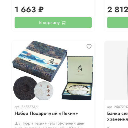
1 663 ₽
2 812
В корзину
арт.
3635573/1
арт.
2507701
Набор Подарочный «Пекин»
Банка ст
хранения
Шу Пуэр «Пекин» - это трёхлетний шен
пуэр из китайской провинции Юннань.