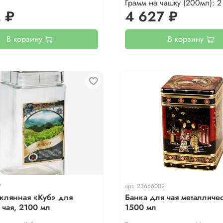
Грамм на чашку (200мл): 2
 ₽
4 627 ₽
В корзину
В корзину
7
арт.
23666002
еклянная «Куб» для
Банка для чая металличес
 чая, 2100 мл
1500 мл