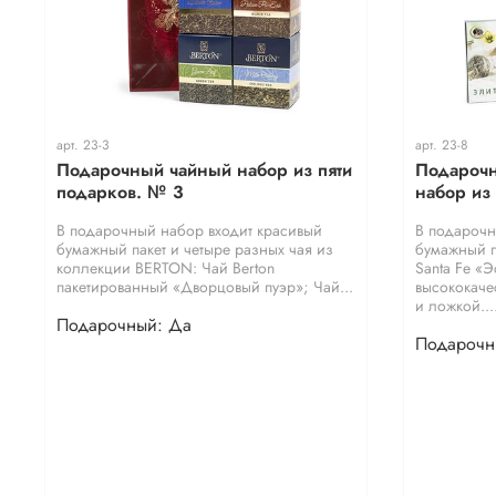
арт.
23-3
арт.
23-8
Подарочный чайный набор из пяти
Подарочн
подарков. № 3
набор из
В подарочный набор входит красивый
В подарочн
бумажный пакет и четыре разных чая из
бумажный п
коллекции BERTON: Чай Berton
Santa Fe «Э
пакетированный «Дворцовый пуэр»; Чай...
высококаче
и ложкой...
Подарочный: Да
Подарочн