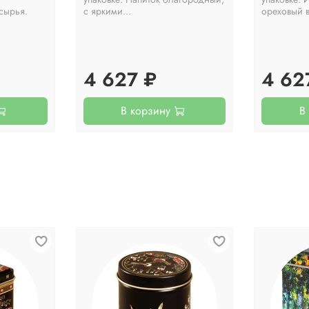
сырья.
с яркими...
ореховый в
4 627 ₽
4 62
В корзину
В