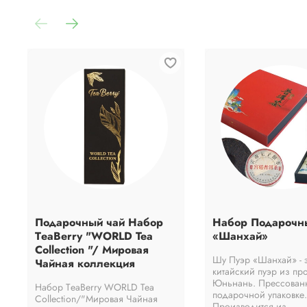
Подарочный чай Набор
Набор Подарочн
ТeaBerry "WORLD Tea
«Шанхай»
Collection "/ Мировая
Шу Пуэр «Шанхай» - 
Чайная коллекция
китайский пуэр из пр
Юньнань. Прессованн
Набор ТeaBerry WORLD Tea
подарочной упаковке.
Collection/"Мировая Чайная
Производится из