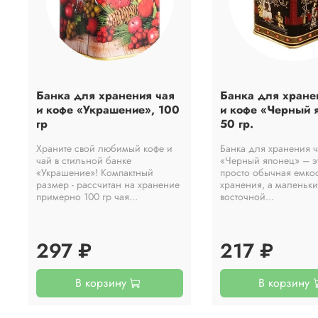
Банка для хранения чая
Банка для хране
и кофе «Украшение», 100
и кофе «Черный 
гр
50 гр.
Храните свой любимый кофе и
Банка для хранения ч
чай в стильной банке
«Черный японец» – э
«Украшение»! Компактный
просто обычная емко
размер - рассчитан на хранение
хранения, а маленьки
примерно 100 гр чая...
восточной...
297 ₽
217 ₽
В корзину
В корзину