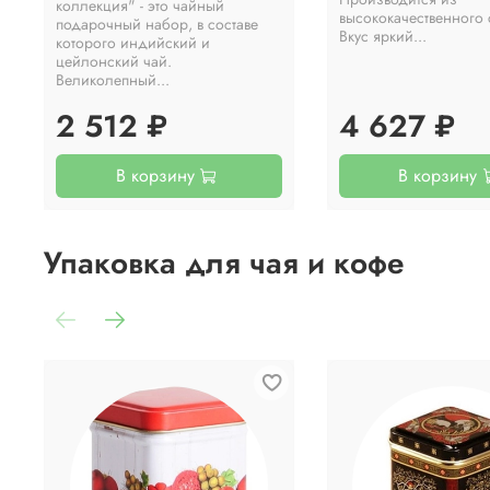
коллекция" - это чайный
высококачественного 
подарочный набор, в составе
Вкус яркий...
которого индийский и
цейлонский чай.
Великолепный...
2 512 ₽
4 627 ₽
В корзину
В корзину
Упаковка для чая и кофе