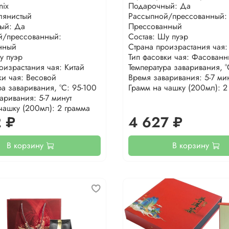
nix
Подарочный: Да
лянистый
Рассыпной/прессованный:
ый: Да
Прессованный
й/прессованный:
Состав: Шу пуэр
нный
Страна произрастания чая:
у пуэр
Тип фасовки чая: Фасован
оизрастания чая: Китай
Температура заваривания, °
ки чая: Весовой
Время заваривания: 5-7 ми
ра заваривания, °С: 95-100
Грамм на чашку (200мл): 2
аривания: 5-7 минут
чашку (200мл): 2 грамма
2 ₽
4 627 ₽
В корзину
В корзину