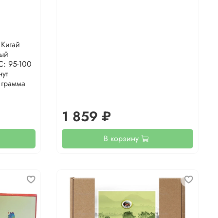
 Китай
ный
С: 95-100
нут
 грамма
1 859 ₽
В корзину