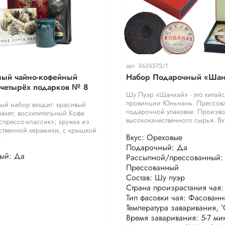
арт.
3635572/1
ый чайно-кофейный
Набор Подарочный «Шан
 четырёх подарков № 8
Шу Пуэр «Шанхай» - это китайс
провинции Юньнань. Прессова
ый набор входит: красивый
подарочной упаковке. Произво
акет; восхитительный Кофе
высококачественного сырья. Вку
спрессо-классик»; кружка из
ственной керамики, с крышкой
Вкус: Ореховые
.
Подарочный: Да
ый: Да
Рассыпной/прессованный:
Прессованный
Состав: Шу пуэр
Страна произрастания чая:
Тип фасовки чая: Фасован
Температура заваривания, °
Время заваривания: 5-7 ми