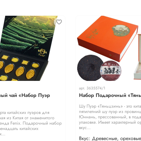
арт.
3635574/1
ый чай «Набор Пуэр
Набор Подарочный «Тян
Шу Пуэр «Тяньцзинь» - это кит
пятилетний шу пуэр из провин
рта китайских пуэров для
Юннань, прессованный, в под
чая из Китая от знаменитого
упаковке. Имеет характерный 
енда Fenix. Подарочный набор
вкус...
венадцать китайских
...
Вкус: Древесные, ореховы