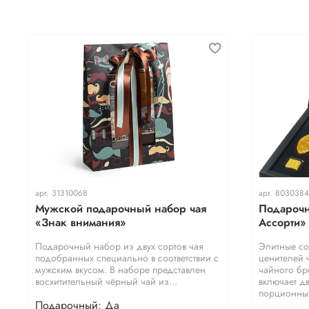
арт.
31310068
арт.
8030384
Мужской подарочный набор чая
Подарочн
«Знак внимания»
Ассорти»
Подарочный набор из двух сортов чая
Элитные со
подобранных специально в соответствии с
ценителей 
мужским вкусом. В наборе представлен
чайного бр
восхитительный чёрный чай из...
включает д
порционных
Подарочный: Да