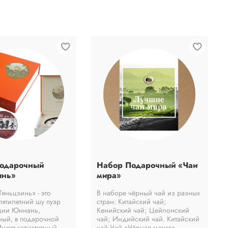
одарочный
Набор Подарочный «Чаи
инь»
мира»
яньцзинь» - это
В наборе чёрный чай из разных
пятилетний шу пуэр
стран: Китайский чай;
ции Юннань,
Кенийский чай; Цейлонский
ный, в подарочной
чай; Индийский чай. Китайский
Имеет характерный
чай Чай «Чёрная магия»...