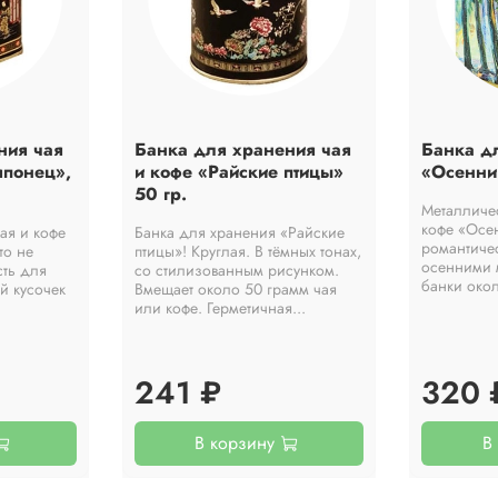
ния чая
Банка для хранения чая
Банка д
японец»,
и кофе «Райские птицы»
«Осенний
50 гр.
Металличе
кофе «Осе
ая и кофе
Банка для хранения «Райские
романтиче
то не
птицы»! Круглая. В тёмных тонах,
осенними 
сть для
со стилизованным рисунком.
банки окол
й кусочек
Вмещает около 50 грамм чая
или кофе. Герметичная...
241 ₽
320 
В корзину
В