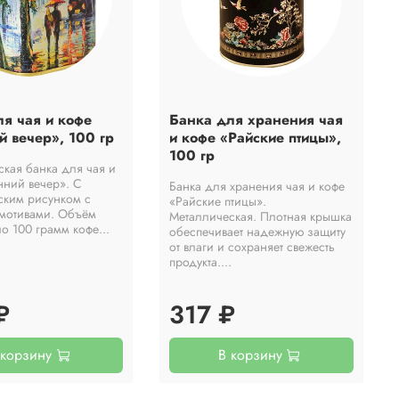
ля чая и кофе
Банка для хранения чая
 вечер», 100 гр
и кофе «Райские птицы»,
100 гр
ская банка для чая и
нний вечер». С
Банка для хранения чая и кофе
ским рисунком с
«Райские птицы».
мотивами. Объём
Металлическая. Плотная крышка
о 100 грамм кофе...
обеспечивает надежную защиту
от влаги и сохраняет свежесть
продукта....
₽
317 ₽
 корзину
В корзину