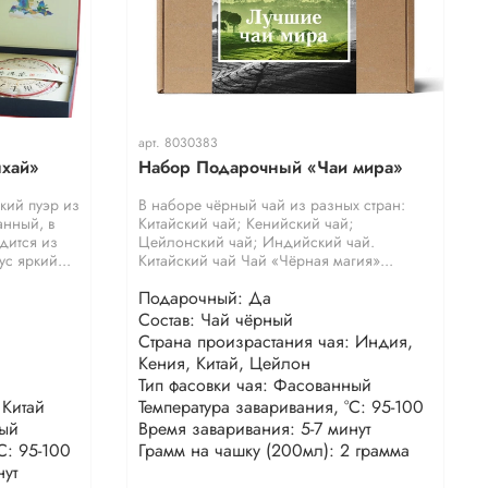
арт.
8030383
хай»
Набор Подарочный «Чаи мира»
кий пуэр из
В наборе чёрный чай из разных стран:
нный, в
Китайский чай; Кенийский чай;
дится из
Цейлонский чай; Индийский чай.
с яркий...
Китайский чай Чай «Чёрная магия»...
Подарочный: Да
Состав: Чай чёрный
Страна произрастания чая: Индия,
Кения, Китай, Цейлон
Тип фасовки чая: Фасованный
 Китай
Температура заваривания, °С: 95-100
ный
Время заваривания: 5-7 минут
С: 95-100
Грамм на чашку (200мл): 2 грамма
нут