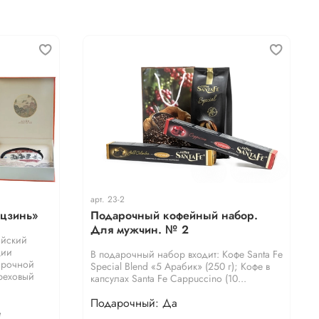
арт.
23-2
ьцзинь»
Подарочный кофейный набор.
Для мужчин. № 2
айский
ции
В подарочный набор входит: Кофе Santa Fe
арочной
Special Blend «5 Арабик» (250 г); Кофе в
ореховый
капсулах Santa Fe Cappuccino (10...
Подарочный: Да
е