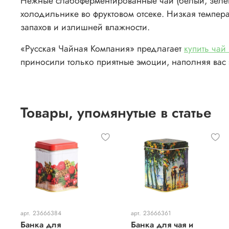
Нежные слабоферментированные чаи (белый, зелён
холодильнике во фруктовом отсеке. Низкая темпера
запахов и излишней влажности.
«Русская Чайная Компания» предлагает
купить чай
приносили только приятные эмоции, наполняя вас 
Товары, упомянутые в статье
арт. 23666384
арт. 23666361
Банка для
Банка для чая и