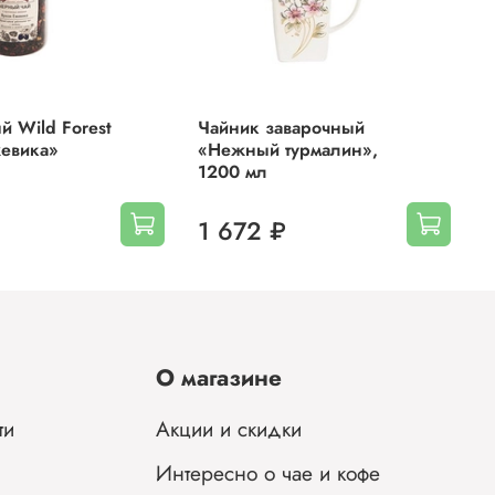
й Wild Forest
Чайник заварочный
Ч
жевика»
«Нежный турмалин»,
«
1200 мл
1
1 672 ₽
О магазине
ти
Акции и скидки
Интересно о чае и кофе