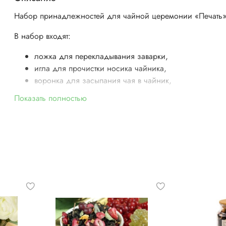
Набор принадлежностей для чайной церемонии «Печать»
В набор входят:
ложка для перекладывания заварки,
игла для прочистки носика чайника,
воронка для засыпания чая в чайник,
щипцы, чтобы доставать из чайника заварку,
Показать полностью
подставка.