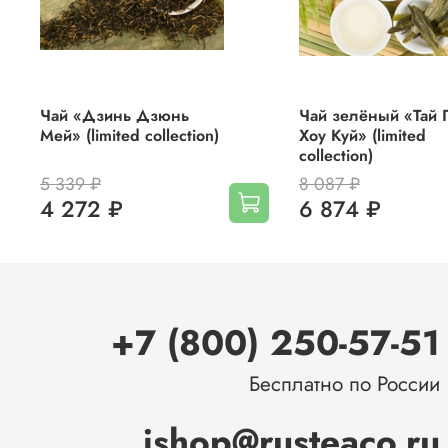
Чай «Дзинь Дзюнь
Чай зелёный «Тай 
Мей» (limited collection)
Хоу Куй» (limited
collection)
5 339 ₽
8 087 ₽
4 272 ₽
6 874 ₽
+7 (800) 250-57-51
Бесплатно по России
ishop@rusteaco.ru