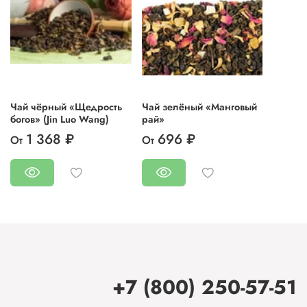
Чай чёрный «Щедрость
Чай зелёный «Манговый
богов» (Jin Luo Wang)
рай»
1 368 ₽
696 ₽
От
От
+7 (800) 250-57-51