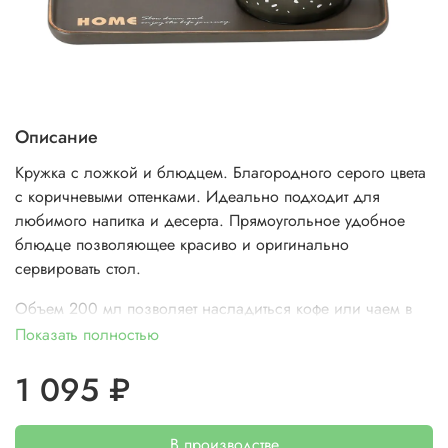
Описание
Кружка с ложкой и блюдцем. Благородного серого цвета
с коричневыми оттенками. Идеально подходит для
любимого напитка и десерта. Прямоугольное удобное
блюдце позволяющее красиво и оригинально
сервировать стол.
Объем 200 мл позволяет насладиться кофе или чаем в
полной мере.
Показать полностью
Применение бытовое. Мыть без применения абразивных
1 095 ₽
моющих средств.
Материал: костяной фарфор.
В производстве