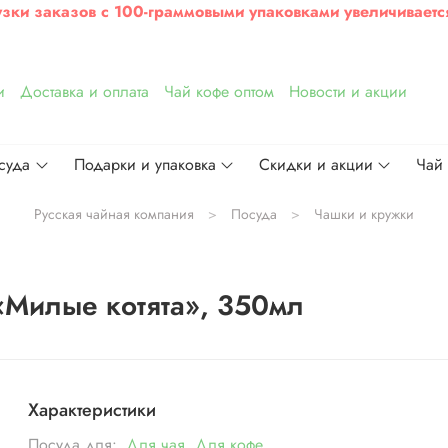
узки заказов с 100-граммовыми упаковками увеличиваетс
и
Доставка и оплата
Чай кофе оптом
Новости и акции
суда
Подарки и упаковка
Скидки и акции
Чай
Русская чайная компания
Посуда
Чашки и кружки
«Милые котята», 350мл
Характеристики
Посуда для:
Для чая
,
Для кофе