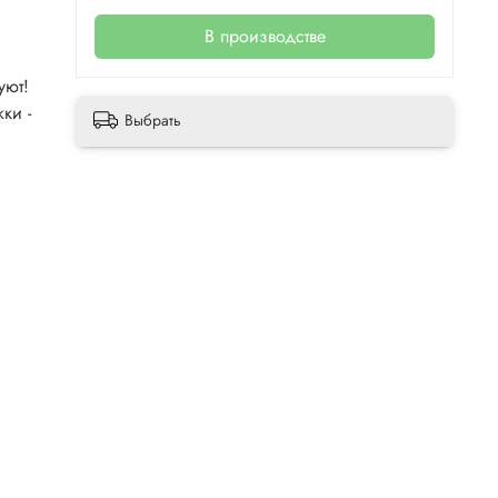
В производстве
уют!
ки -
Выбрать