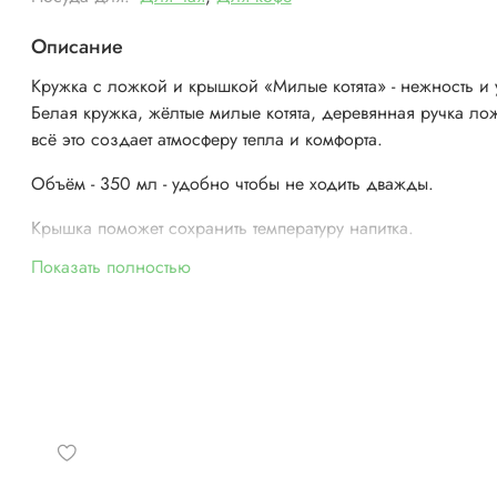
Описание
Кружка с ложкой и крышкой «Милые котята» - нежность и 
Белая кружка, жёлтые милые котята, деревянная ручка лож
всё это создает атмосферу тепла и комфорта.
Объём - 350 мл - удобно чтобы не ходить дважды.
Крышка поможет сохранить температуру напитка.
Показать полностью
Не упустите возможность приобрести этот очаровательный
аксессуар для повседневного использования!
Материал:
костяной фарфор.