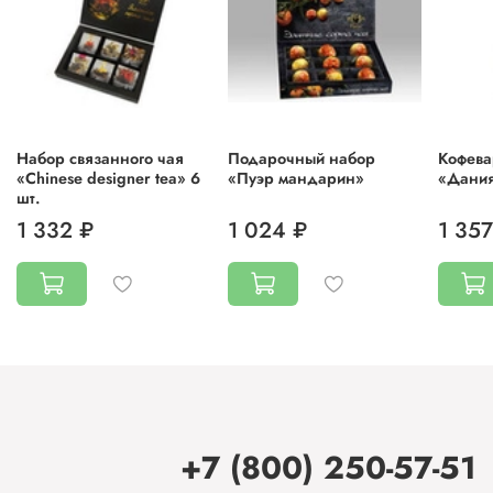
Набор связанного чая
Подарочный набор
Кофева
«Chinese designer tea» 6
«Пуэр мандарин»
«Дания
шт.
1 332 ₽
1 024 ₽
1 357
+7 (800) 250-57-51