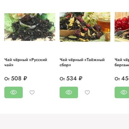
Чай чёрный «Русский
Чай чёрный «Таёжный
Чай чё
чай»
сбор»
бергам
508 ₽
534 ₽
45
От
От
От