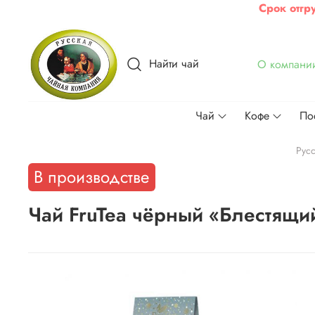
Срок отгр
Найти чай
О компани
Чай
Кофе
По
Рус
В производстве
Чай FruTea чёрный «Блестящи