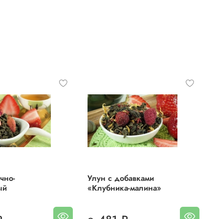
чно-
Улун с добавками
ый
«Клубника-малина»