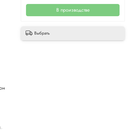
В производстве
Выбрать
лон
ц.