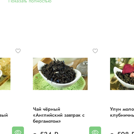
Показать полностью
Вес:
50 г.
Чай чёрный
Улун моло
вый
«Английский завтрак с
клубничн
бергамотом»