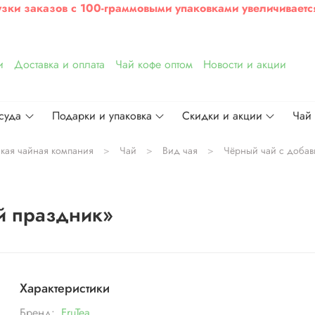
узки заказов с 100-граммовыми упаковками увеличиваетс
и
Доставка и оплата
Чай кофе оптом
Новости и акции
суда
Подарки и упаковка
Скидки и акции
Чай
ская чайная компания
Чай
Вид чая
Чёрный чай с добав
й праздник»
Характеристики
Бренд:
FruTea