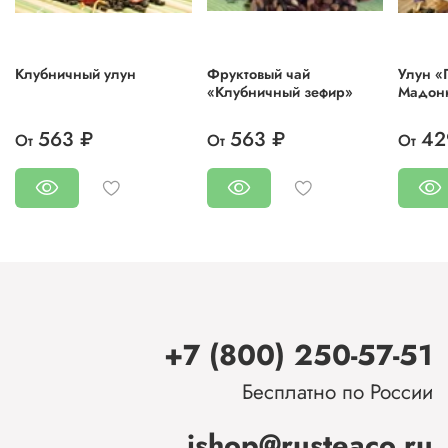
Клубничный улун
Фруктовый чай
Улун «
«Клубничный зефир»
Мадон
563 ₽
563 ₽
42
От
От
От
+7 (800) 250-57-51
Бесплатно по России
ishop@rusteaco.ru