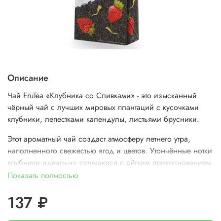
Описание
Чай FruTea «Клубника со Сливками» - это изысканный
чёрный чай с лучших мировых плантаций с кусочками
клубники, лепестками календулы, листьями брусники.
Этот ароматный чай создаст атмосферу летнего утра,
наполненного свежестью ягод и цветов. Утончённые нотки
клубники идеально сочетаются с лёгким прикосновением
сливок, создавая гармоничный вкус, который порадует
Показать полностью
даже самых требовательных ценителей чая.
137 ₽
Состав:
чай чёрный рассыпной листовой средний,
кусочки клубники, ароматизаторы, лепестки календулы,