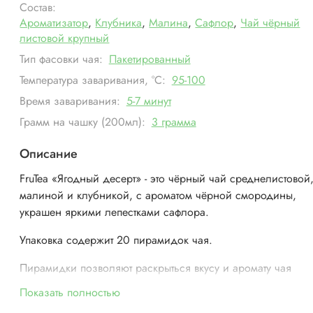
Состав:
Ароматизатор
,
Клубника
,
Малина
,
Сафлор
,
Чай чёрный
листовой крупный
Тип фасовки чая:
Пакетированный
Температура заваривания, °С:
95-100
Время заваривания:
5-7 минут
Грамм на чашку (200мл):
3 грамма
Описание
FruTea «Ягодный десерт» - это
чёрный чай среднелистовой,
малиной и клубникой, с ароматом чёрной смородины,
украшен яркими лепестками сафлора.
Упаковка содержит 20 пирамидок чая.
Пирамидки позволяют раскрыться вкусу и аромату чая
полностью, создавая идеальные условия для заваривани
Показать полностью
Состав:
чай чёрный листовой средний, кусочки клубники,