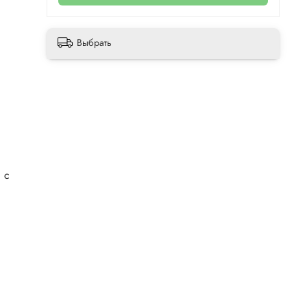
Выбрать
 с
я.