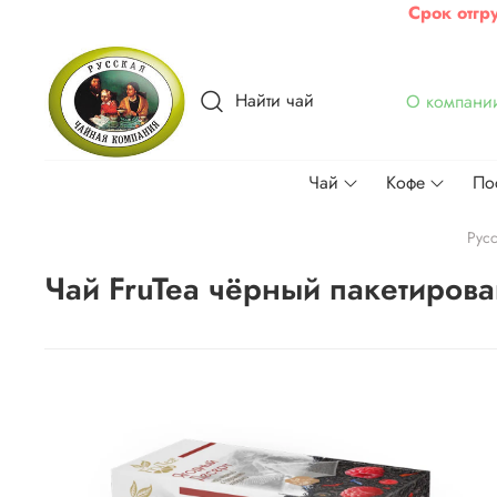
Срок отгр
Найти чай
О компани
Чай
Кофе
По
Рус
Чай FruTea чёрный пакетиров