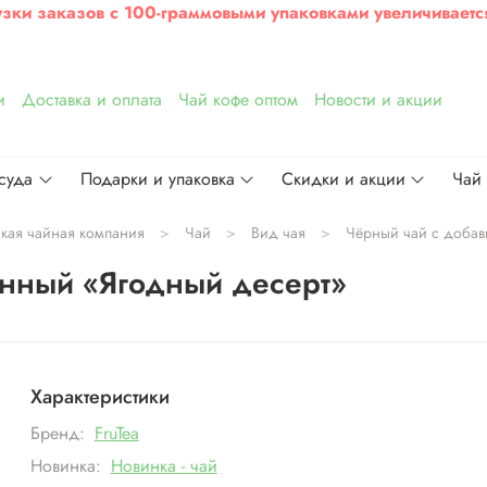
узки заказов с 100-граммовыми упаковками увеличиваетс
и
Доставка и оплата
Чай кофе оптом
Новости и акции
суда
Подарки и упаковка
Скидки и акции
Чай
ская чайная компания
Чай
Вид чая
Чёрный чай с добав
анный «Ягодный десерт»
Характеристики
Бренд:
FruTea
Новинка:
Новинка - чай