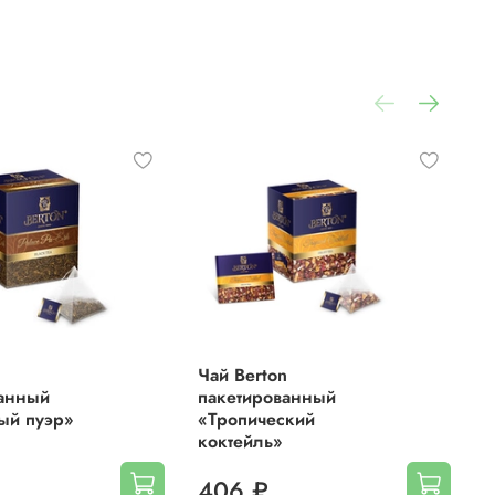
n
Чай Berton
Ч
ванный
пакетированный
п
ый пуэр»
«Тропический
«
коктейль»
406 ₽