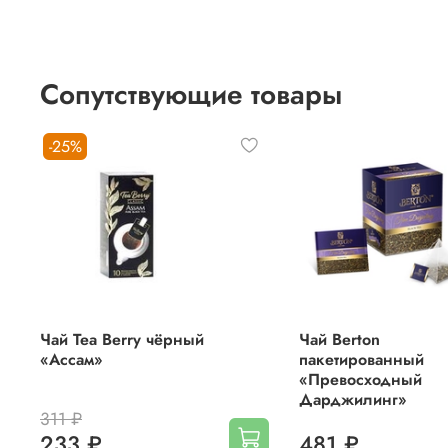
Сопутствующие товары
-25%
Чай Tea Berry чёрный
Чай Berton
«Ассам»
пакетированный
«Превосходный
Дарджилинг»
311 ₽
233 ₽
481 ₽