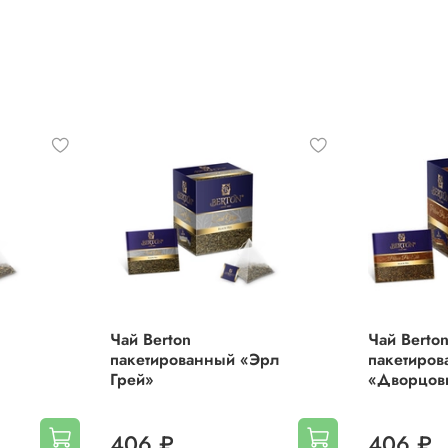
ароматизаторы, кусочки малины, лепестки сафлора
Вес:
40 гр (2 г х 20 шт.)
Чай Berton
Чай Berto
пакетированный «Эрл
пакетиро
Грей»
«Дворцов
406 ₽
406 ₽