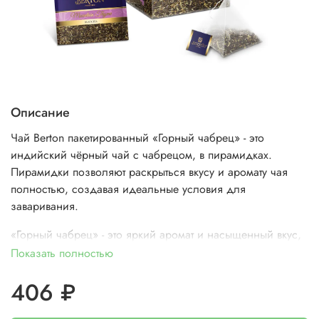
Описание
Чай Berton пакетированный «Горный чабрец» - это
индийский чёрный чай с чабрецом, в пирамидках.
Пирамидки позволяют раскрыться вкусу и аромату чая
полностью, создавая идеальные условия для
заваривания.
«Горный чабрец» - это яркий аромат и насыщенный вкус,
оттененный пряными тонами.
Показать полностью
Кавказские долгожители не случайно добавляют чабрец
406 ₽
в чай. Помимо прекрасного тонизирующего эффекта,
чабрец обладает антисептическими свойствами и просто