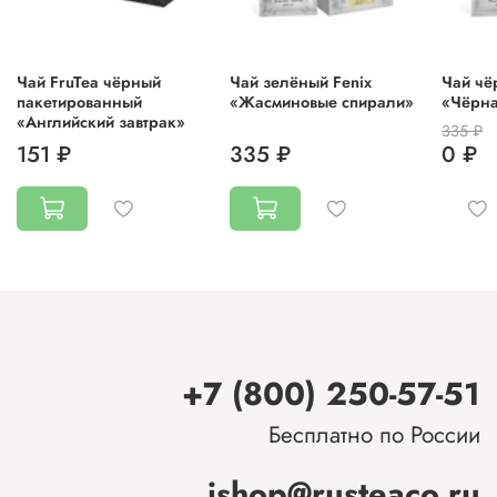
Чай FruTea чёрный
Чай зелёный Fenix
Чай чё
пакетированный
«Жасминовые спирали»
«Чёрна
«Английский завтрак»
335 ₽
151 ₽
335 ₽
0 ₽
+7 (800) 250-57-51
Бесплатно по России
ishop@rusteaco.ru