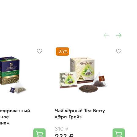
ости
ry.
-25%
и
кетированный
Чай чёрный Tea Berry
Ч
яное
«Эрл Грей»
«
вие»
310 ₽
3
233 ₽