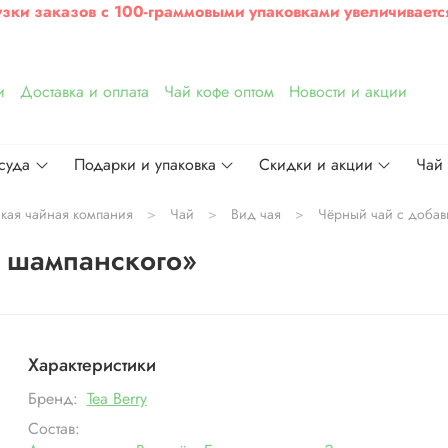
узки заказов с 100-граммовыми упаковками увеличиваетс
и
Доставка и оплата
Чай кофе оптом
Новости и акции
суда
Подарки и упаковка
Скидки и акции
Чай
ская чайная компания
Чай
Вид чая
Чёрный чай с добав
и шампанского»
Характеристики
Бренд:
Tea Berry
Состав: