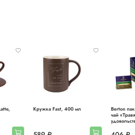
"брызг шампанского".
Лёгкие нотки сливок и игристого вина добавляют утонченн
каждой чашке этого восхитительного чая от бренда Tea Ber
Погрузитесь в мир ароматов и ощущений вместе с этим
удивительным продуктом!
Пирамидки, в отличие от бумажных пакетиков, позволяют
раскрыться вкусу и аромату чая полностью, создавая
идеальные условия для заваривания.
Вес:
34 гр (1,7 г х 20 шт.)
Состав:
чай чёрный рассыпной листовой крупный, кусочк
яблока, лепестки василька, ароматизатор «Шампанское»,
кусочки земляники, ароматизатор «Земляника», «Слива»,
tte,
Кружка Fast, 400 мл
Berton па
чай «Трав
листья ежевики, листья чёрной смородины.
удовольст
589 ₽
406 ₽