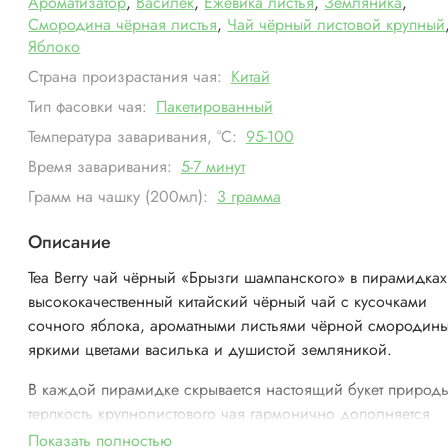
Ароматизатор
,
Василёк
,
Ежевика листья
,
Земляника
,
Смородина чёрная листья
,
Чай чёрный листовой крупный
Яблоко
Страна произрастания чая:
Китай
Тип фасовки чая:
Пакетированный
Температура заваривания, °С:
95-100
Время заваривания:
5-7 минут
Грамм на чашку (200мл):
3 грамма
Описание
Tea Berry чай чёрный «Брызги шампанского» в пирамидках 
высококачественный китайский чёрный чай с кусочками
сочного яблока, ароматными листьями чёрной смородины
яркими цветами василька и душистой земляникой.
В каждой пирамидке скрывается настоящий букет природ
терпкость крупнолистового чая гармонично дополняется
сладким привкусом ягод и фруктов, создавая уникальный 
Показать полностью