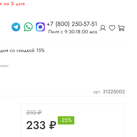
я на 2 дня
+7 (800) 250-57-51
Пн-пт c 9:30-18:00 мск
 дня со скидкой 15%
ками
арт.
31225002
310 ₽
-25%
233 ₽