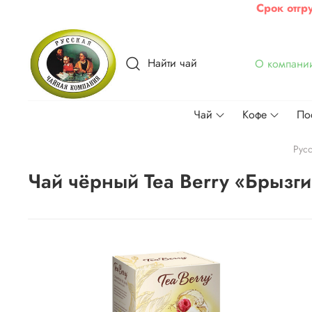
Срок отгр
Найти чай
О компани
Чай
Кофе
По
Рус
Чай чёрный Tea Berry «Брызг