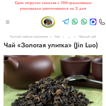
Срок отгрузки заказов с 100-граммовыми
упаковками увеличивается на 2 дня
Русская чайная компания
Чай
...
Чёрный чай
Чай «Золотая улитка» (Jin Luo)