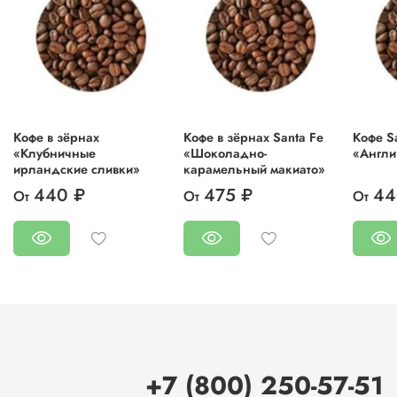
лучших немецких производителей.
Кофе в зёрнах
Кофе в зёрнах Santa Fe
Кофе S
«Клубничные
«Шоколадно-
«Англи
ирландские сливки»
карамельный макиато»
440 ₽
475 ₽
44
От
От
От
+7 (800) 250-57-51