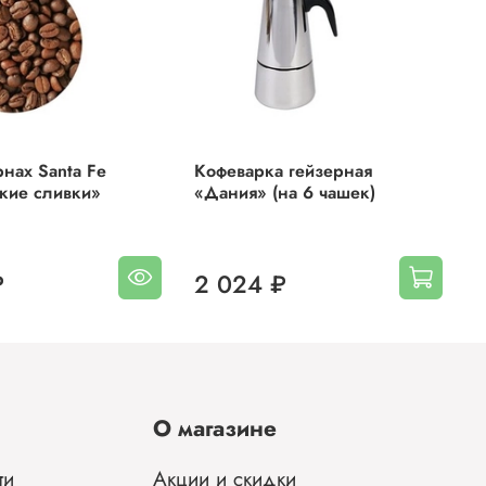
ти с
рнах Santa Fe
Кофеварка гейзерная
К
кие сливки»
«Дания» (на 6 чашек)
«
о
₽
2 024 ₽
О
ы
О магазине
ти
Акции и скидки