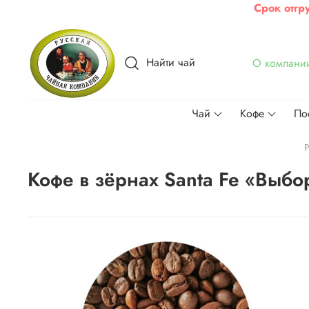
Срок отгр
Найти чай
О компани
Чай
Кофе
По
Р
Кофе в зёрнах Santa Fe «Выб