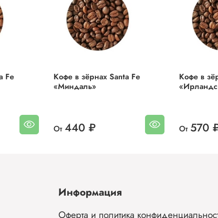
Наполните каждый день новыми оттенками вкуса и бодрос
зерновым кофе «Санта Фе»!
Бразилия является мировым лидером по кофейному
производству с долей в 40 % по миру. Используется
традиционный метод производства без применения
химических удобрений.
a Fe
Кофе в зёрнах Santa Fe
Кофе в зё
«Миндаль»
«Ирландс
Состав: кофе - 100 % арабика, ароматизатор.
Всегда свежая обжарка
440 ₽
570 
От
От
Для ароматизации используются только ароматизатор
лучших немецких производителей.
Информация
Оферта и политика конфиденциальнос