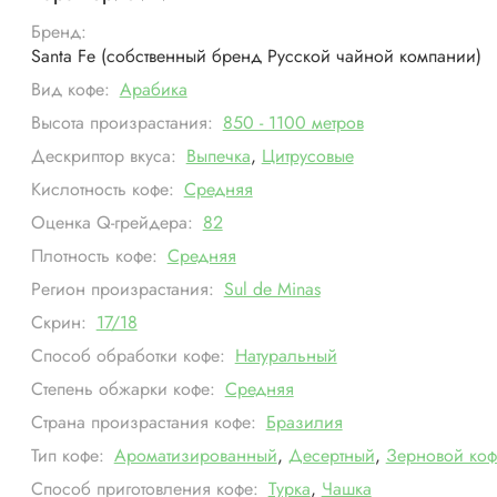
Бренд:
Santa Fe (собственный бренд Русской чайной компании)
Вид кофе:
Арабика
Высота произрастания:
850 - 1100 метров
Дескриптор вкуса:
Выпечка
,
Цитрусовые
Кислотность кофе:
Средняя
Оценка Q-грейдера:
82
Плотность кофе:
Средняя
Регион произрастания:
Sul de Minas
Скрин:
17/18
Способ обработки кофе:
Натуральный
Степень обжарки кофе:
Средняя
Страна произрастания кофе:
Бразилия
Тип кофе:
Ароматизированный
,
Десертный
,
Зерновой коф
Способ приготовления кофе:
Турка
,
Чашка