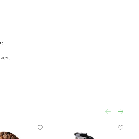
й
из
сием.
анов
ает
ва и
тка.