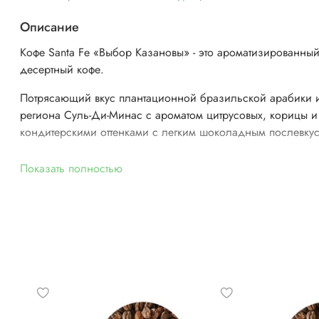
Описание
Кофе Santa Fe «Выбор Казановы» - это ароматизированны
десертный кофе.
Потрясающий вкус плантационной бразильской арабики 
региона Суль-Ди-Минас с ароматом цитрусовых, корицы и
кондитерскими оттенками с легким шоколадным послевку
Кофе Santa Fe «Выбор Казановы» - выбор настоящих гурм
Показать полностью
и любителей насыщенного вкуса. Сочетание цитрусовой
свежести, нот выпечки и тонкого шоколадного шлейфа дел
этот кофе уникальным.
Благодаря средней кислотности и плотности он идеально
подходит как для классической турки, так и для чашки.
Средняя степень обжарки сохраняет все полезные вещест
раскрывает богатый букет вкусов этого замечательного напи