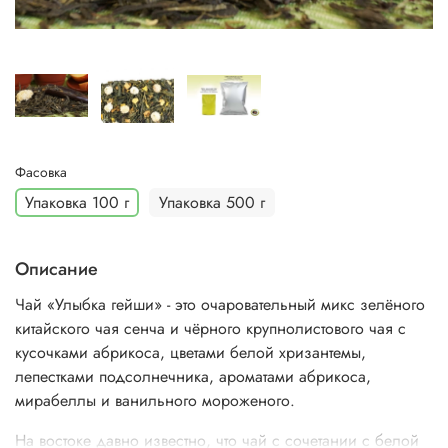
Фасовка
Упаковка 100 г
Упаковка 500 г
Описание
Чай «Улыбка гейши» - это очаровательный микс зелёного
китайского чая сенча и чёрного крупнолистового чая с
кусочками абрикоса, цветами белой хризантемы,
лепестками подсолнечника, ароматами абрикоса,
мирабеллы и ванильного мороженого.
На востоке давно известно, что чай с сочетании с белой