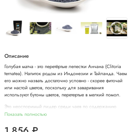
Описание
Голубая матча - это перетёртые лепестки Анчана (Clitoria
ternatea). Напиток родом из Индонезии и Тайланда. Чаем
его можно назвать достаточно условно - скорее фиточай
или настой цветов, поскольку для заваривания
используют бутоны цветов, перетертые в мелкий помол.
Это неоспоримый лидер среди чаев по содержанию
витаминов и антиоксидантов, обладая бактерицидными и
Показать полностью
противовоспалительными свойствами, а так же свойствами
1 856 ₽
влиять на обмен веществ, что делает этот напиток крайне