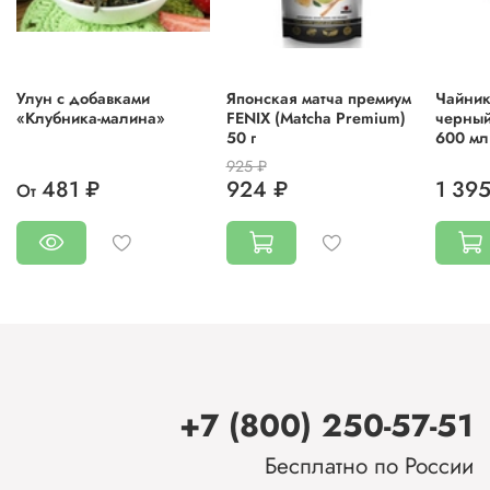
настой выдержать 4-5 минут и можно пить! Будьте бодры и
здоровы!
Можно заваривать двумя способами — койтя и усутя.
Улун с добавками
Японская матча премиум
Чайник
Вес:
100 г
«Клубника-малина»
FENIX (Matcha Premium)
черный
50 г
600 мл
Состав:
порошок цветов тайской синей орхидеи.
925 ₽
481 ₽
924 ₽
1 395
От
+7 (800) 250-57-51
Бесплатно по России