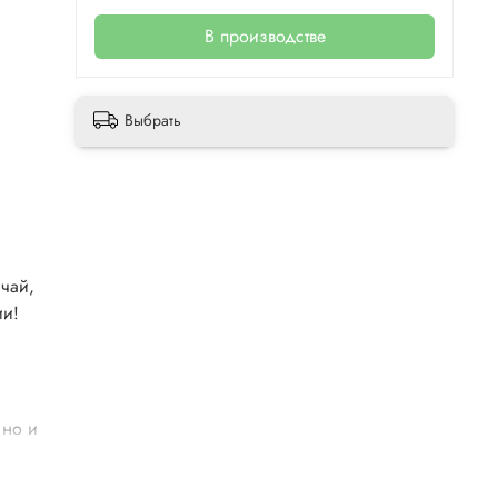
В производстве
Выбрать
 чай,
ии!
 но и