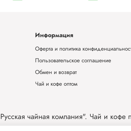
способствует усилению концентрации внимания и па
улучшает настроение;
матча может помочь при похудении, поскольку оказы
влияние на обменные процессы;
матча повышает иммунитет и сопротивляемость
Информация
заболеваниям;
снижает риск сердечно-сосудистых заболеваний!
Оферта и политика конфиденциальнос
Япония - кладезь знаний о природе и пользе природных
Пользовательское соглашение
продуктов.
Обмен и возврат
Вес:
100 г
Чай и кофе оптом
Состав:
зелёный чай.
Русская чайная компания". Чай и кофе п
тернет-магазин чая и кофе от лидера рынка Росс