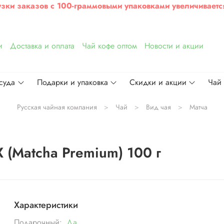
узки заказов с 100-граммовыми упаковками увеличиваетс
и
Доставка и оплата
Чай кофе оптом
Новости и акции
суда
Подарки и упаковка
Скидки и акции
Чай
Русская чайная компания
Чай
Вид чая
Матча
 (Matcha Premium) 100 г
Характеристики
Подарочный:
Да