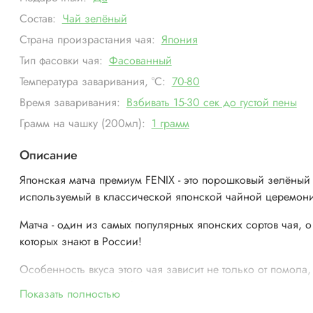
Состав:
Чай зелёный
Страна произрастания чая:
Япония
Тип фасовки чая:
Фасованный
Температура заваривания, °С:
70-80
Время заваривания:
Взбивать 15-30 сек до густой пены
Грамм на чашку (200мл):
1 грамм
Описание
Японская матча премиум FENIX - это порошковый зелёный
используемый в классической японской чайной церемон
Матча - один из самых популярных японских сортов чая, о
которых знают в России!
Особенность вкуса этого чая зависит не только от помола,
от уникального способа выращивания.
Показать полностью