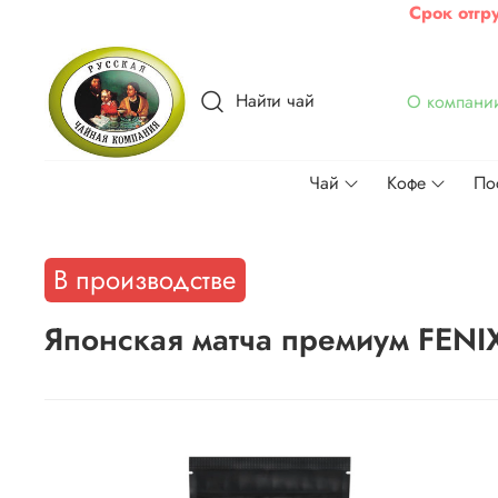
Срок отгр
Найти чай
О компани
Чай
Кофе
По
В производстве
Японская матча премиум FENIX