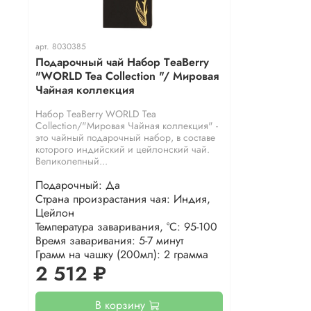
арт.
8030385
Подарочный чай Набор ТeaBerry
"WORLD Tea Collection "/ Мировая
Чайная коллекция
Набор ТeaBerry WORLD Tea
Collection/"Мировая Чайная коллекция" -
это чайный подарочный набор, в составе
которого индийский и цейлонский чай.
Великолепный...
Подарочный: Да
Страна произрастания чая: Индия,
Цейлон
Температура заваривания, °С: 95-100
Время заваривания: 5-7 минут
Грамм на чашку (200мл): 2 грамма
2 512 ₽
В корзину