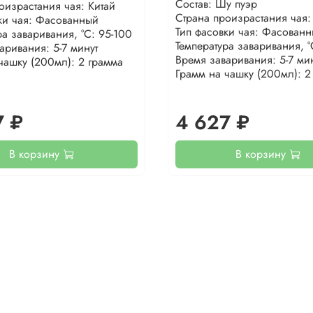
Состав: Шу пуэр
оизрастания чая: Китай
Страна произрастания чая:
ки чая: Фасованный
Тип фасовки чая: Фасован
ра заваривания, °С: 95-100
Температура заваривания, °
аривания: 5-7 минут
Время заваривания: 5-7 ми
чашку (200мл): 2 грамма
Грамм на чашку (200мл): 2
7 ₽
4 627 ₽
В корзину
В корзину