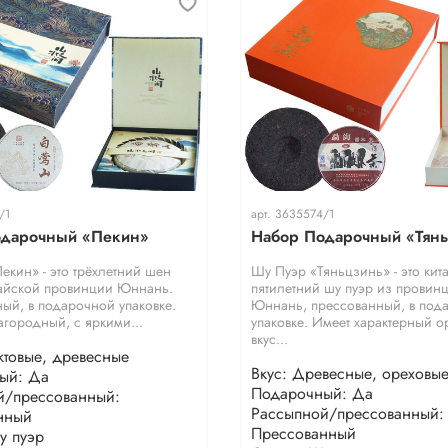
/1
арт.
3635574/1
одарочный «Пекин»
Набор Подарочный «Тян
екин» - это трёхлетний шен
Шу Пуэр «Тяньцзинь» - это кит
тайской провинции Юннань.
пятилетний шу пуэр из провин
ый, в подарочной упаковке.
Юннань, прессованный, в под
агородный, с яркими...
упаковке. Имеет характерный 
вкус...
ктовые, древесные
Вкус: Древесные, ореховы
ый: Да
Подарочный: Да
й/прессованный:
Рассыпной/прессованный:
нный
Прессованный
у пуэр