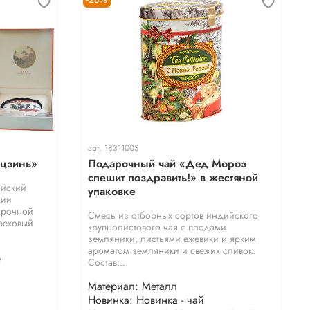
арт.
18311003
ьцзинь»
Подарочный чай «Дед Мороз
спешит поздравить!» в жестяной
айский
упаковке
ции
арочной
Смесь из отборных сортов индийского
ореховый
крупнолистового чая с плодами
земляники, листьями ежевики и ярким
ароматом земляники и свежих сливок.
е
Состав:...
Материал: Металл
Новинка: Новинка - чай