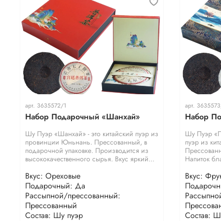
арт.
3635572/1
арт.
3635573
Набор Подарочный «Шанхай»
Набор П
Шу Пуэр «Шанхай» - это китайский пуэр из
Шу Пуэр «П
провинции Юньнань. Прессованный, в
пуэр из ки
подарочной упаковке. Производится из
Прессованн
высококачественного сырья. Вкус яркий...
Напиток бл
Вкус: Ореховые
Вкус: Фру
Подарочный: Да
Подарочн
Рассыпной/прессованный:
Рассыпно
Прессованный
Прессова
Состав: Шу пуэр
Состав: Ш