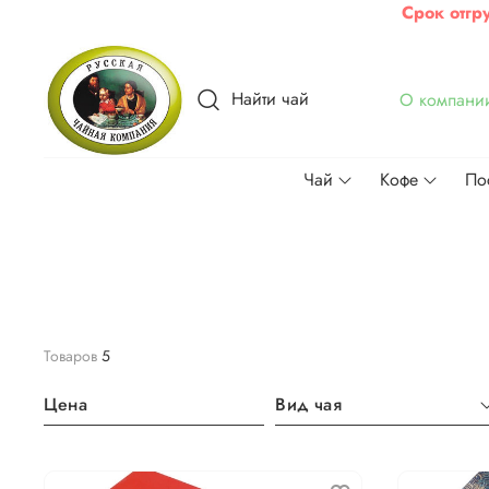
Срок отгр
Найти чай
О компани
Чай
Кофе
По
Товаров
5
Цена
Вид чая