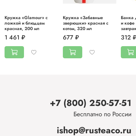
Кружка «Glamour» с
Кружка «Забавные
Банка 
ложкой и блюдцем
зверюшки» красная с
и кофе
красная, 200 мл
котом, 320 мл
завтрак
1 461 ₽
677 ₽
312 
+7 (800) 250-57-51
Бесплатно по России
ishop@rusteaco.ru