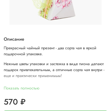
Описание
Прекрасный чайный презент - два сорта чая в яркой
подарочной упаковке.
Нежные цветы упаковки и застежка в виде пиона делают
подарок привлекательным, а отличные сорта чая внутри -
еще и практически применимым!
Нежные сорта чая "Сливочный Тегуаньинь" и "Вишневая
Показать полностью
поляна" придутся по вкусу каждой женщине.
570 ₽
Дарите чайные подарки с удовольствием!