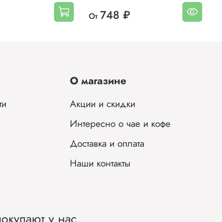
748 ₽
От
О
О магазине
ти
Акции и скидки
Интересно о чае и кофе
Доставка и оплата
Наши контакты
окупают у нас.