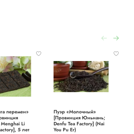
ств
я
га перемен»
Пуэр «Молочный»
П
овинция
[Провинция Юньнань;
[
Menghai Li
Denfu Tea Factory] (Nai
T
actory], 5 лет
You Pu Er)
F