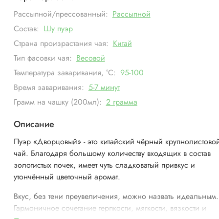
Рассыпной/прессованный:
Рассыпной
Состав:
Шу пуэр
Страна произрастания чая:
Китай
Тип фасовки чая:
Весовой
Температура заваривания, °С:
95-100
Время заваривания:
5-7 минут
Грамм на чашку (200мл):
2 грамма
Описание
Пуэр «Дворцовый» - это китайский чёрный крупнолистово
чай. Благодаря большому количеству входящих в состав
золотистых почек, имеет чуть сладковатый привкус и
утончённый цветочный аромат.
Вкус, без тени преувеличения, можно назвать идеальным.
Гармоничное сочетание терпкости, мягкости, вязкости и