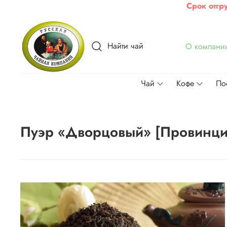
Срок отгр
Найти чай
О компани
Чай
Кофе
По
Пуэр «Дворцовый» [Провинци