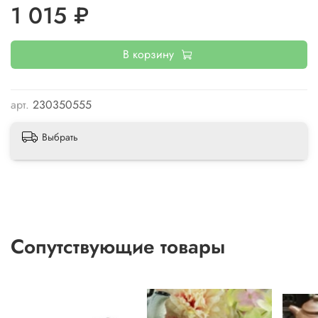
1 015 ₽
[Провинция Юньнань; Menghai Li Ming Tea Factory]
В корзину
арт.
230350555
Выбрать
Сопутствующие товары