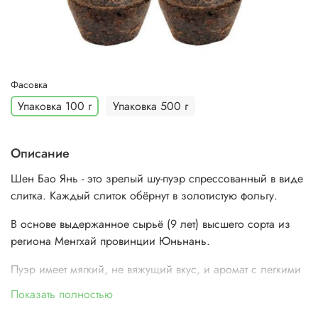
Фасовка
Упаковка 100 г
Упаковка 500 г
Описание
Шен Бао Янь - это зрелый шу-пуэр спрессованный в виде
слитка. Каждый слиток обёрнут в золотистую фольгу.
В основе выдержанное сырьё (9 лет) высшего сорта из
региона Менгхай провинции Юньнань.
Пуэр имеет мягкий, не вяжущий вкус, и аромат с легкими
фруктовыми оттенками, специфически пуэрный.
Показать полностью
Состав:
чай чёрный пуэр.