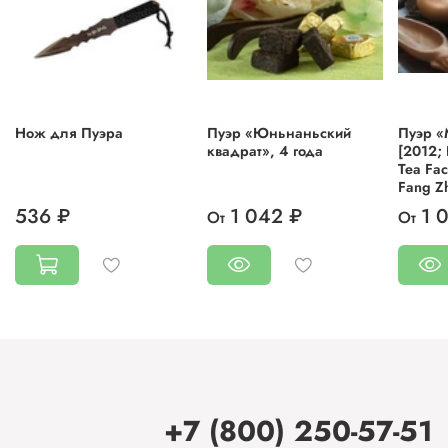
Нож для Пуэра
Пуэр «Юньнаньский
Пуэр «
квадрат», 4 года
[2012;
Tea Fac
Fang Zh
536 ₽
1 042 ₽
1 
От
От
+7 (800) 250-57-51