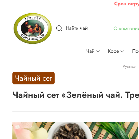
Срок отгр
Найти чай
О компани
Чай
Кофе
По
Русская
Чайный сет
Чайный сет «Зелёный чай. Тре