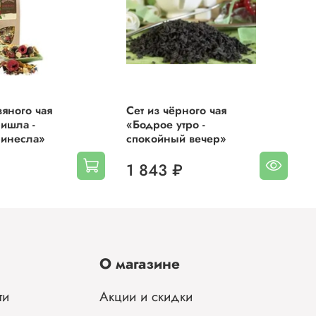
ый
осле
вяного чая
Сет из чёрного чая
С
, что
ишла -
«Бодрое утро -
«
ринесла»
спокойный вечер»
з
нными
1 843 ₽
ики
О магазине
ти
Акции и скидки