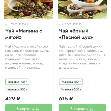
арт.
27011181045
арт.
26011151315
Чай «Малина с
Чай чёрный
мятой»
«Лесной дух»
Чай «Малина с мятой» - это
Чай чёрный «Лесной дух» -
натуральная травяная смесь
это чёрный чай с чабрецом,
на основе зелёного
листьями чёрной смородины,
крупнолистового чая с
мелиссой, мятой, яблоком,
ягодами малины, мятой,
ягодами можжевельника и
мелиссой, листьями...
шишками....
Упаковка 100 г
Упаковка 100 г
Упаковка 500 г
Упаковка 500 г
429 ₽
615 ₽
В корзину
В корзину