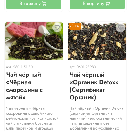
В корзину
В корзину
-30%
арт.
26011151180
арт.
0601128980
Чай чёрный
Чай чёрный
«Чёрная
«Органик Detox»
смородина с
(Сертификат
мятой»
Органик)
Чай чёрный «Чёрная
Чай чёрный «Органик Detox»
смородина с мятой» - это
(сертификат Органик - в
цейлонский крупнолистовой
наличии) - это органический
чай с листьями брусники,
чай, выращенный без
мяты перечной и ягодами
добавления искусственных