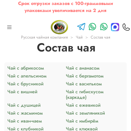
Срок отгрузки заказов с 100-граммовыми
упаковками увеличивается на 2 дня
Русская чайная компания
Чай
Состав чая
Состав чая
Чай с абрикосом
Чай с ананасом
Чай с апельсином
Чай с бергамотом
Чай с брусникой
Чай с васильком
Чай с вишней
Чай с гибискусом
(каркаде)
Чай с душицей
Чай с ежевикой
Чай с жасмином
Чай с земляникой
Чай с иван-чаем
Чай с имбирём
Чай с клубникой
Чай с клюквой