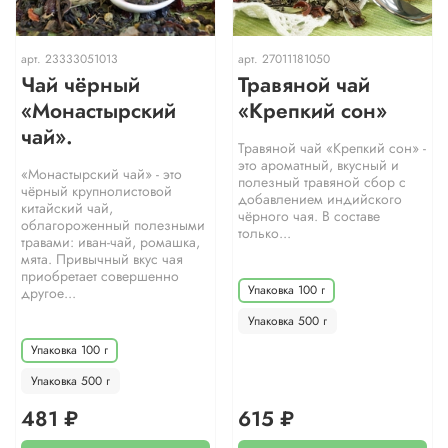
арт.
23333051013
арт.
27011181050
Чай чёрный
Травяной чай
«Монастырский
«Крепкий сон»
чай».
Травяной чай «Крепкий сон» -
это ароматный, вкусный и
«Монастырский чай» - это
полезный травяной сбор с
чёрный крупнолистовой
добавлением индийского
китайский чай,
чёрного чая. В составе
облагороженный полезными
только...
травами: иван-чай, ромашка,
мята. Привычный вкус чая
приобретает совершенно
Упаковка 100 г
другое...
Упаковка 500 г
Упаковка 100 г
Упаковка 500 г
481 ₽
615 ₽