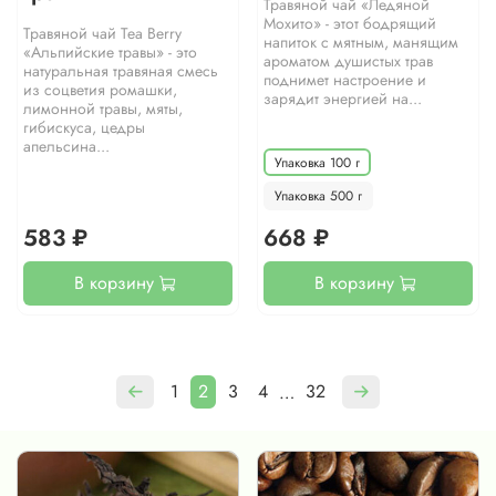
Травяной чай «Ледяной
Мохито» - этот бодрящий
Травяной чай Теа Berry
напиток с мятным, манящим
«Альпийские травы» - это
ароматом душистых трав
натуральная травяная смесь
поднимет настроение и
из соцветия ромашки,
зарядит энергией на...
лимонной травы, мяты,
гибискуса, цедры
апельсина...
Упаковка 100 г
Упаковка 500 г
583 ₽
668 ₽
В корзину
В корзину
1
2
3
4
32
…