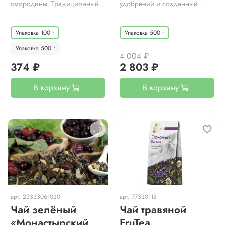
смородины. Традиционный...
удобрений и созданный...
Упаковка 100 г
Упаковка 500 г
Упаковка 500 г
4 004 ₽
374 ₽
2 803 ₽
В корзину
В корзину
арт.
23333061030
арт.
77330116
Чай зелёный
Чай травяной
«Монастырский
FruTea