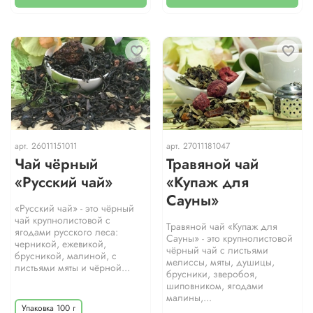
арт.
26011151011
арт.
27011181047
Чай чёрный
Травяной чай
«Русский чай»
«Купаж для
Сауны»
«Русский чай» - это чёрный
чай крупнолистовой с
Травяной чай «Купаж для
ягодами русского леса:
Сауны» - это крупнолистовой
черникой, ежевикой,
чёрный чай с листьями
брусникой, малиной, с
мелиссы, мяты, душицы,
листьями мяты и чёрной...
брусники, зверобоя,
шиповником, ягодами
малины,...
Упаковка 100 г