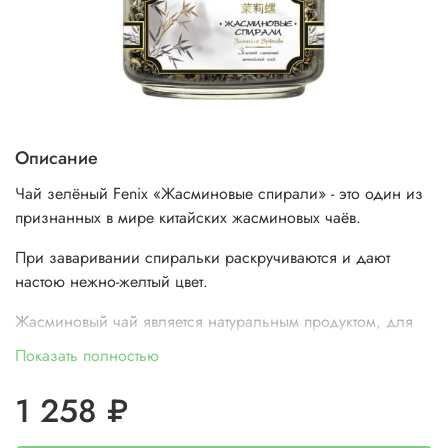
Описание
Чай зелёный Fenix «Жасминовые спирали» - это один из
признанных в мире китайских жасминовых чаёв.
При заваривании спиральки раскручиваются и дают
настою нежно-желтый цвет.
Жасминовый чай является натуральным продуктом, для
приготовления которого мастерами используются только
Показать полностью
отборные чайные листья и цветы жасмина.
1 258 ₽
Для чая характерен изысканный вкус с долгим приятным
послевкусием. Фантастический тонкий аромат жасмина