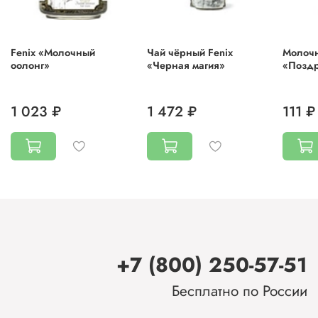
Fenix «Молочный
Чай чёрный Fenix
Молочн
оолонг»
«Черная магия»
«Позд
1 023 ₽
1 472 ₽
111 ₽
+7 (800) 250-57-51
Бесплатно по России