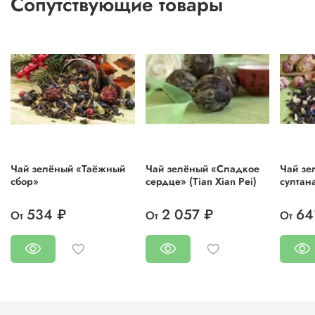
Сопутствующие товары
Чай зелёный «Таёжный
Чай зелёный «Сладкое
Чай зе
сбор»
сердце» (Tian Xian Pei)
султан
534 ₽
2 057 ₽
64
От
От
От