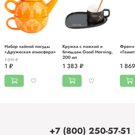
Набор чайной посуды
Кружка с ложкой и
Френч-
«Дружеская атмосфера»
блюдцем Good Morning,
«Гамил
200 мл
1 219 ₽
1 ₽
1 383 ₽
1 869
+7 (800) 250-57-51