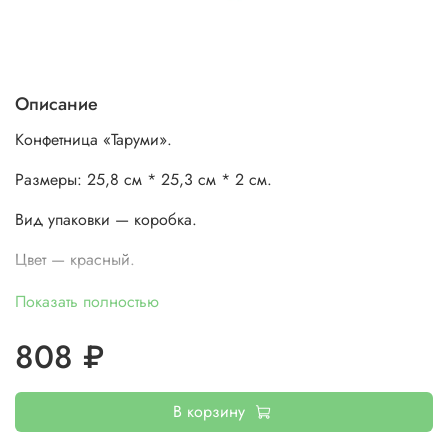
Описание
Конфетница «Таруми».
Размеры: 25,8 см * 25,3 см * 2 см.
Вид упаковки — коробка.
Цвет
—
красный.
Применение бытовое. Мыть без применения абразивных
Показать полностью
моющих средств.
808 ₽
В корзину