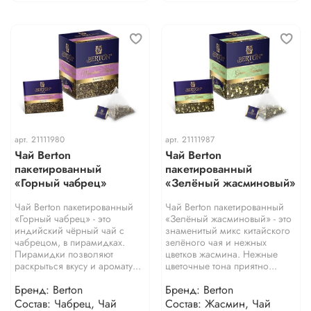
арт.
21111980
арт.
21111987
Чай Berton
Чай Berton
пакетированный
пакетированный
«Горный чабрец»
«Зелёный жасминовый»
Чай Berton пакетированный
Чай Berton пакетированный
«Горный чабрец» - это
«Зелёный жасминовый» - это
индийский чёрный чай с
знаменитый микс китайского
чабрецом, в пирамидках.
зелёного чая и нежных
Пирамидки позволяют
цветков жасмина. Нежные
раскрыться вкусу и аромату...
цветочные тона приятно...
Бренд: Berton
Бренд: Berton
Состав: Чабрец, Чай
Состав: Жасмин, Чай