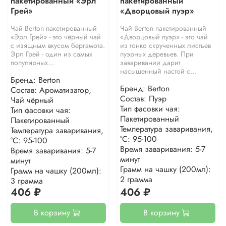
пакетированный «Эрл
пакетированный
Грей»
«Дворцовый пуэр»
Чай Berton пакетированный
Чай Berton пакетированный
«Эрл Грей» - это чёрный чай
«Дворцовый пуэр» - это чай
с изящным вкусом бергамота.
из тонко скрученных листьев
Эрл Грей - один из самых
пуэрных деревьев. При
популярных...
заваривании дарит
насыщенный настой с...
Бренд: Berton
Бренд: Berton
Состав: Ароматизатор,
Состав: Пуэр
Чай чёрный
Тип фасовки чая:
Тип фасовки чая:
Пакетированный
Пакетированный
Температура заваривания,
Температура заваривания,
°С: 95-100
°С: 95-100
Время заваривания: 5-7
Время заваривания: 5-7
минут
минут
Грамм на чашку (200мл):
Грамм на чашку (200мл):
2 грамма
3 грамма
406 ₽
406 ₽
В корзину
В корзину