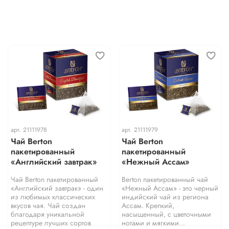
арт.
21111978
арт.
21111979
Чай Berton
Чай Berton
пакетированный
пакетированный
«Английский завтрак»
«Нежный Ассам»
Чай Berton пакетированный
Berton пакетированный чай
«Английский завтрак» - один
«Нежный Ассам» - это черный
из любимых классических
индийский чай из региона
вкусов чая. Чай создан
Ассам. Крепкий,
благодаря уникальной
насыщенный, с цветочными
рецептуре лучших сортов
нотами и мягкими...