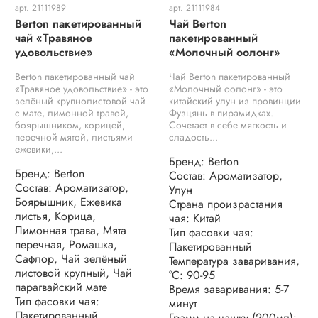
арт.
21111989
арт.
21111984
Berton пакетированный
Чай Berton
чай «Травяное
пакетированный
удовольствие»
«Молочный оолонг»
Berton пакетированный чай
Чай Berton пакетированный
«Травяное удовольствие» - это
«Молочный оолонг» - это
зелёный крупнолистовой чай
китайский улун из провинции
с мате, лимонной травой,
Фузцянь в пирамидках.
боярышником, корицей,
Сочетает в себе мягкость и
перечной мятой, листьями
сладость...
ежевики,...
Бренд: Berton
Бренд: Berton
Состав: Ароматизатор,
Состав: Ароматизатор,
Улун
Боярышник, Ежевика
Страна произрастания
листья, Корица,
чая: Китай
Лимонная трава, Мята
Тип фасовки чая:
перечная, Ромашка,
Пакетированный
Сафлор, Чай зелёный
Температура заваривания,
листовой крупный, Чай
°С: 90-95
парагвайский мате
Время заваривания: 5-7
Тип фасовки чая:
минут
Пакетированный
Грамм на чашку (200мл):