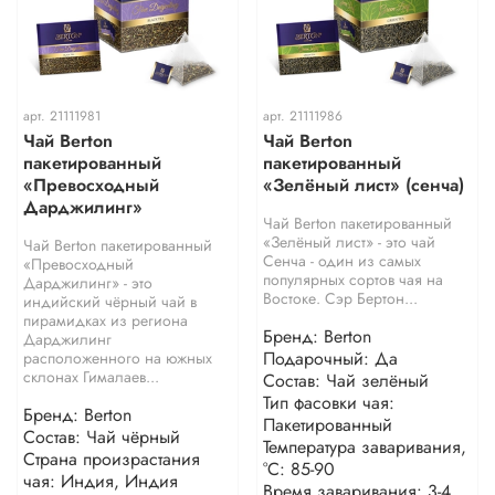
арт.
21111981
арт.
21111986
Чай Berton
Чай Berton
пакетированный
пакетированный
«Превосходный
«Зелёный лист» (сенча)
Дарджилинг»
Чай Berton пакетированный
«Зелёный лист» - это чай
Чай Berton пакетированный
Сенча - один из самых
«Превосходный
популярных сортов чая на
Дарджилинг» - это
Востоке. Сэр Бертон...
индийский чёрный чай в
пирамидках из региона
Бренд: Berton
Дарджилинг
Подарочный: Да
расположенного на южных
склонах Гималаев...
Состав: Чай зелёный
Тип фасовки чая:
Бренд: Berton
Пакетированный
Состав: Чай чёрный
Температура заваривания,
Страна произрастания
°С: 85-90
чая: Индия, Индия
Время заваривания: 3-4