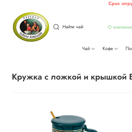
Срок отгр
Найти чай
О компани
Чай
Кофе
По
Кружка с ложкой и крышкой B