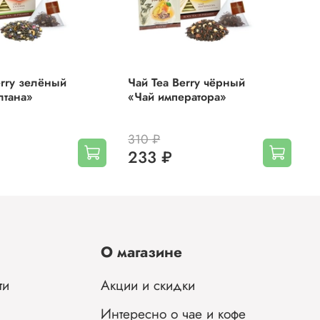
erry зелёный
Чай Tea Berry чёрный
Ч
лтана»
«Чай императора»
«
310 ₽
233 ₽
О магазине
ти
Акции и скидки
Интересно о чае и кофе