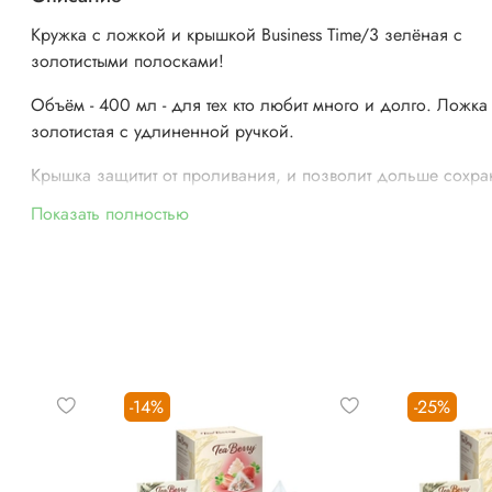
Кружка с ложкой и крышкой Business Time/3 зелёная с
золотистыми полосками!
Объём - 400 мл - для тех кто любит много и долго. Ложка
золотистая с удлиненной ручкой.
Крышка защитит от проливания, и позволит дольше сохра
температуру напитка.
Показать полностью
Лаконично и солидно - всё по делу.
Применение бытовое. Мыть без использования абразивн
моющих средств.
Материал:
костяной Фарфор.
-14%
-25%