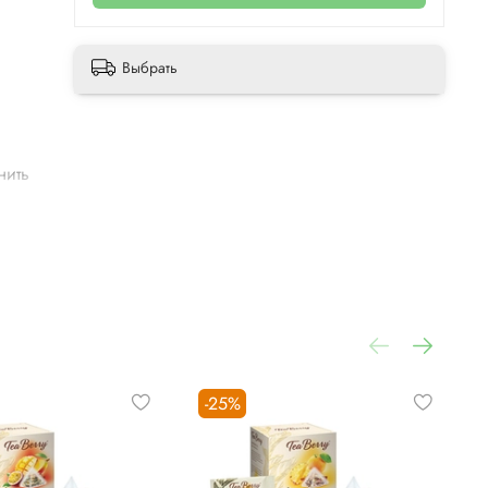
Выбрать
нить
ых
-25%