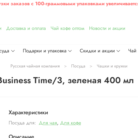
узки заказов с 100-граммовыми упаковками увеличиваетс
и
Доставка и оплата
Чай кофе оптом
Новости и акции
суда
Подарки и упаковка
Скидки и акции
Чай
Русская чайная компания
Посуда
Чашки и кружки
usiness Time/3, зеленая 400 мл
Характеристики
Посуда для:
Для чая
,
Для кофе
Описание