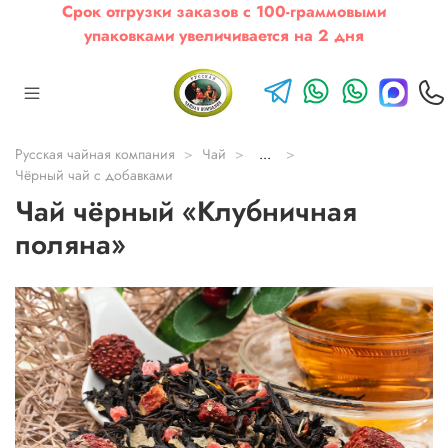
Срок отгрузки заказов с 100-граммовыми
упаковками увеличивается на 2 дня
Русская чайная компания
Чай
...
Чёрный чай с добавками
Чай чёрный «Клубничная
поляна»