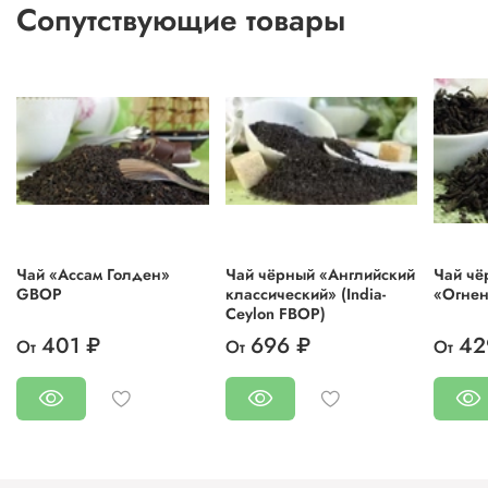
Сопутствующие товары
Чай «Ассам Голден»
Чай чёрный «Английский
Чай чё
GBOP
классический» (India-
«Огнен
Ceylon FBOP)
401 ₽
696 ₽
42
От
От
От