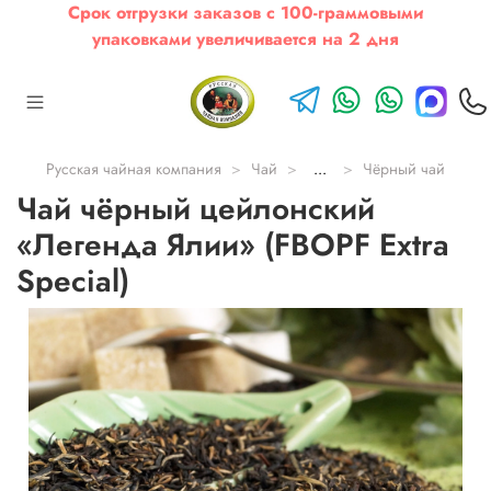
Срок отгрузки заказов с 100-граммовыми
упаковками увеличивается на 2 дня
Русская чайная компания
Чай
...
Чёрный чай
Чай чёрный цейлонский
«Легенда Ялии» (FBOPF Extra
Special)