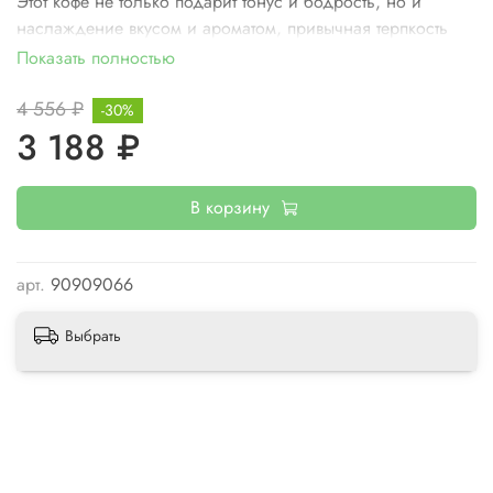
Этот кофе не только подарит тонус и бодрость, но и
наслаждение вкусом и ароматом, привычная терпкость
которых обогащено десертными тонами.
Показать полностью
Наслаждайтесь кофе со вкусом!
4 556 ₽
-30%
3 188 ₽
Бразилия является мировым лидером производства кофе
с долей в 40 %. При производстве кофе используется
традиционный метод без применения химических
В корзину
удобрений.
Состав: кофе - 100 % арабика, ароматизатор.
арт.
90909066
Всегда свежая обжарка
Выбрать
Для ароматизации используются только ароматизаторы
лучших немецких производителей.