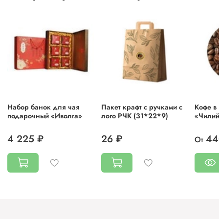
Набор банок для чая
Пакет крафт с ручками с
Кофе в
подарочный «Иволга»
лого РЧК (31*22*9)
«Чилий
4 225 ₽
26 ₽
44
От