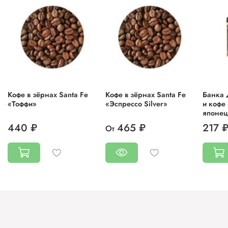
Кофе в зёрнах Santa Fe
Кофе в зёрнах Santa Fe
Банка 
«Тоффи»
«Эспрессо Silver»
и кофе
японец
440 ₽
465 ₽
217 
От