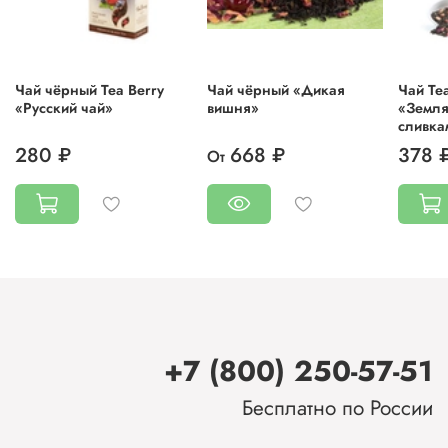
Чай чёрный Tea Berry
Чай чёрный «Дикая
Чай Те
«Русский чай»
вишня»
«Земля
сливка
280 ₽
668 ₽
378 
От
+7 (800) 250-57-51
Бесплатно по России