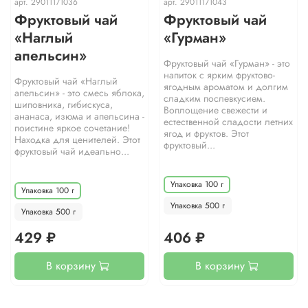
арт.
29011171036
арт.
29011171043
Фруктовый чай
Фруктовый чай
«Наглый
«Гурман»
апельсин»
Фруктовый чай «Гурман» - это
напиток с ярким фруктово-
Фруктовый чай «Наглый
ягодным ароматом и долгим
апельсин» - это смесь яблока,
сладким послевкусием.
шиповника, гибискуса,
Воплощение свежести и
ананаса, изюма и апельсина -
естественной сладости летних
поистине яркое сочетание!
ягод и фруктов. Этот
Находка для ценителей. Этот
фруктовый...
фруктовый чай идеально...
Упаковка 100 г
Упаковка 100 г
Упаковка 500 г
Упаковка 500 г
429 ₽
406 ₽
В корзину
В корзину