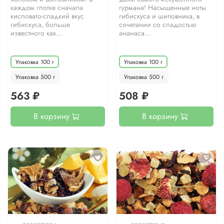
каждом глотке сначала
гурмана! Насыщенные ноты
кисловато-сладкий вкус
гибискуса и шиповника, в
гибискуса, больше
сочетании со сладостью
известного как...
ананаса...
Упаковка 100 г
Упаковка 100 г
Упаковка 500 г
Упаковка 500 г
563 ₽
508 ₽
В корзину
В корзину