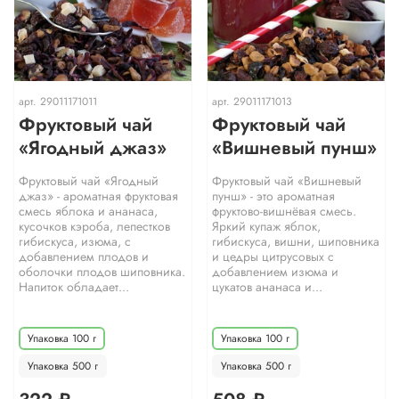
арт.
29011171011
арт.
29011171013
Фруктовый чай
Фруктовый чай
«Ягодный джаз»
«Вишневый пунш»
Фруктовый чай «Ягодный
Фруктовый чай «Вишневый
джаз» - ароматная фруктовая
пунш» - это ароматная
смесь яблока и ананаса,
фруктово-вишнёвая смесь.
кусочков кэроба, лепестков
Яркий купаж яблок,
гибискуса, изюма, с
гибискуса, вишни, шиповника
добавлением плодов и
и цедры цитрусовых с
оболочки плодов шиповника.
добавлением изюма и
Напиток обладает...
цукатов ананаса и...
Упаковка 100 г
Упаковка 100 г
Упаковка 500 г
Упаковка 500 г