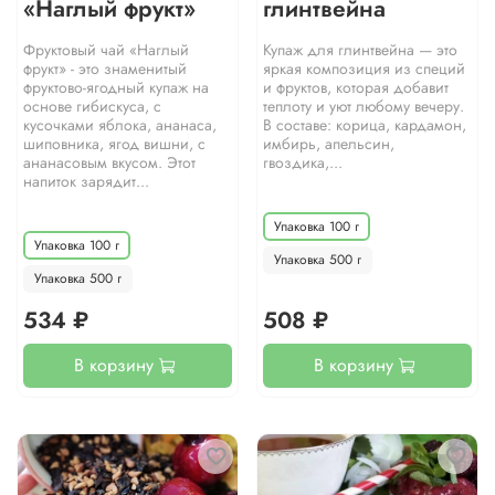
«Наглый фрукт»
глинтвейна
Фруктовый чай «Наглый
Купаж для глинтвейна — это
фрукт» - это знаменитый
яркая композиция из специй
фруктово-ягодный купаж на
и фруктов, которая добавит
основе гибискуса, с
теплоту и уют любому вечеру.
кусочками яблока, ананаса,
В составе: корица, кардамон,
шиповника, ягод вишни, с
имбирь, апельсин,
ананасовым вкусом. Этот
гвоздика,...
напиток зарядит...
Упаковка 100 г
Упаковка 100 г
Упаковка 500 г
Упаковка 500 г
534 ₽
508 ₽
В корзину
В корзину