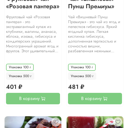
«Розовая пантера»
Пунш Премиум»
Фруктовый чай «Розовая
Чай «Вишневый Пунш
пантера» - это
Премиум» - это чай из ягод и
экстравагантный купаж из
лепестков гибискуса. Яркий
клубники, малины, ананаса,
ягодный купаж. Легкая
яблока, изюма, гибискуса и
кислинка гибискуса,
кондитерских украшений.
дополненная терпкостью и
Многогранный аромат ягод и
сочностью вишни,
фруктов. Этот удивительный...
разбавленная нежными...
Упаковка 100 г
Упаковка 100 г
Упаковка 500 г
Упаковка 500 г
401 ₽
481 ₽
В корзину
В корзину