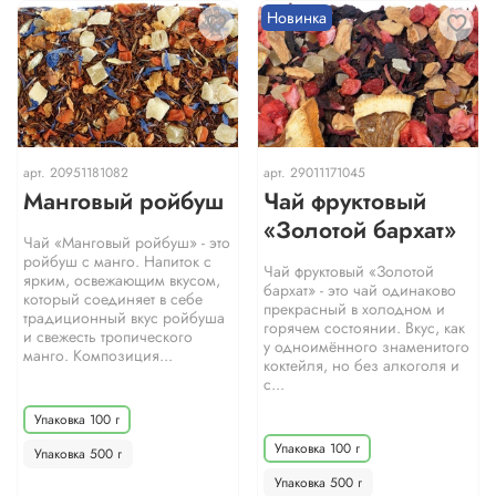
Новинка
арт.
20951181082
арт.
29011171045
Манговый ройбуш
Чай фруктовый
«Золотой бархат»
Чай «Манговый ройбуш» - это
ройбуш с манго. Напиток с
Чай фруктовый «Золотой
ярким, освежающим вкусом,
бархат» - это чай одинаково
который соединяет в себе
прекрасный в холодном и
традиционный вкус ройбуша
горячем состоянии. Вкус, как
и свежесть тропического
у одноимённого знаменитого
манго. Композиция...
коктейля, но без алкоголя и
с...
Упаковка 100 г
Упаковка 100 г
Упаковка 500 г
Упаковка 500 г