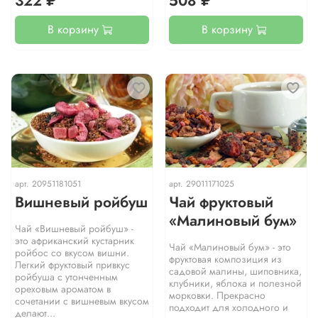
322 ₽
508 ₽
В корзину
В корзину
арт.
20951181051
арт.
29011171025
Вишневый ройбуш
Чай фруктовый
«Малиновый бум»
Чай «Вишневый ройбуш» -
это африканский кустарник
Чай «Малиновый бум» - это
ройбос со вкусом вишни.
фруктовая композиция из
Легкий фруктовый привкус
садовой малины, шиповника,
ройбуша с утонченным
клубники, яблока и полезной
ореховым ароматом в
морковки. Прекрасно
сочетании с вишневым вкусом
подходит для холодного и
делают...