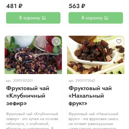
481 ₽
563 ₽
В корзину
В корзину
арт.
20901101201
арт.
29011171042
Фруктовый чай
Фруктовый чай
«Клубничный
«Нахальный
зефир»
фрукт»
Фруктовый чай «Клубничный
Фруктовый чай «Нахальный
зефир» - это купаж на основе
фрукт» - эта фруктовая смесь
гибискуса, с клубникой,
не оставит равнодушным
яблоком и шиповником. В
даже самого искушенного