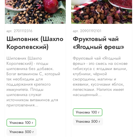
арт.
2701112316
арт.
20901192101
Шиповник (Шахло
Фруктовый чай
Королевский)
«Ягодный фреш»
Шиповник (Шахло
Фруктовый чай «Ягодный
Королевский) - плоды
фреш» - это смесь на основе
шиповника без добавок.
гибискуса с ягодами вишни,
Богат витамином С, который
клубники, чёрной
так необходим для
смородины, малины и
поддержания крепкого
ежевики, кусочками яблок,
иммунитета. Плоды
лепестками. Напиток имеет
шиповника служат
насыщенный...
источником витаминов для
приготовления...
Упаковка 100 г
Упаковка 500 г
Упаковка 100 г
Упаковка 500 г