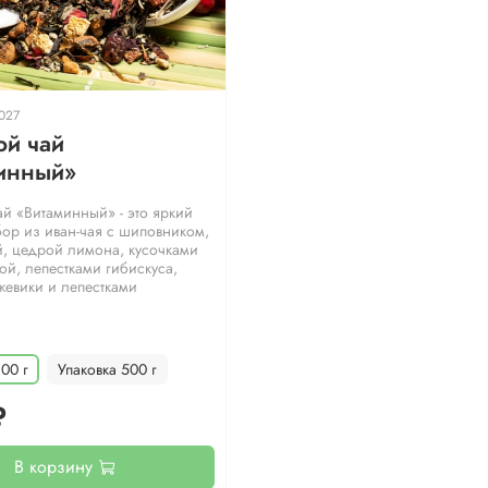
027
ой чай
инный»
ай «Витаминный» - это яркий
бор из иван-чая с шиповником,
, цедрой лимона, кусочками
ой, лепестками гибискуса,
жевики и лепестками
100 г
Упаковка 500 г
₽
В корзину