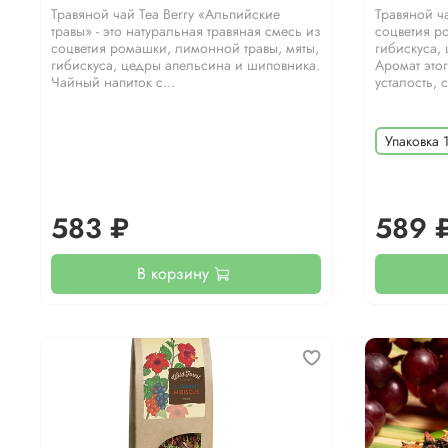
Травяной чай Теа Berry «Альпийские
Травяной ча
травы» - это натуральная травяная смесь из
соцветия р
соцветия ромашки, лимонной травы, мяты,
гибискуса,
гибискуса, цедры апельсина и шиповника.
Аромат это
Чайный напиток с...
усталость, 
Упаковка 
583 ₽
589 
В корзину