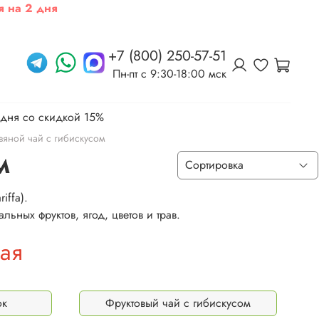
я на 2 дня
+7 (800) 250-57-51
Пн-пт c 9:30-18:00 мск
 дня со скидкой 15%
вяной чай с гибискусом
м
iffa).
льных фруктов, ягод, цветов и трав.
ая
ок
Фруктовый чай с гибискусом