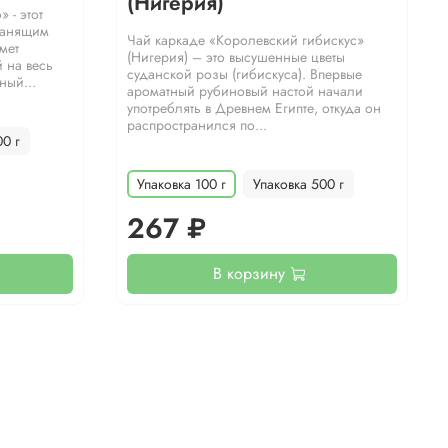
(Нигерия)
 - этот
манящим
Чай каркаде «Королевский гибискус»
мет
(Нигерия) – это высушенные цветы
 на весь
суданской розы (гибискуса). Впервые
ный...
ароматный рубиновый настой начали
употреблять в Древнем Египте, откуда он
распространился по...
00 г
Упаковка 100 г
Упаковка 500 г
267 ₽
В корзину