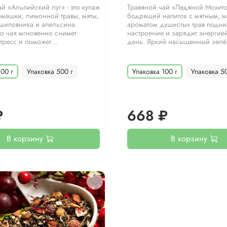
й «Альпийский луг» - это купаж
Травяной чай «Ледяной Мохито»
омашки, лимонной травы, мяты,
бодрящий напиток с мятным, 
 шиповника и апельсина.
ароматом душистых трав подни
го чая мгновенно снимет
настроение и зарядит энергией
стресс и поможет...
день. Яркий насыщенный зелё
100 г
Упаковка 500 г
Упаковка 100 г
Упаковка 5
₽
668 ₽
В корзину
В корзину