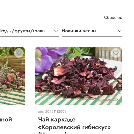
Сбросить
Ягоды/фрукты/травы
Новинки весны
арт.
20951112001
яной
Чай каркаде
«Королевский гибискус»