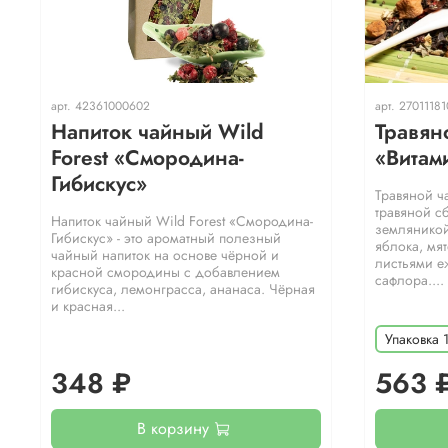
арт.
42361000602
арт.
27011181
Напиток чайный Wild
Травян
Forest «Смородина-
«Витам
Гибискус»
Травяной ч
травяной с
Напиток чайный Wild Forest «Смородина-
земляникой
Гибискус» - это ароматный полезный
яблока, мят
чайный напиток на основе чёрной и
листьями е
красной смородины с добавлением
сафлора....
гибискуса, лемонграсса, ананаса. Чёрная
и красная...
Упаковка 
348 ₽
563 
В корзину