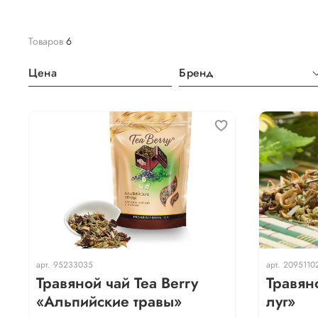
Товаров
6
Цена
Бренд
арт.
95233035
арт.
2095110
Травяной чай Теа Berry
Травян
«Альпийские травы»
луг»