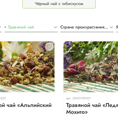
Чёрный чай с гибискусом
Травяной чай
Страна произрастания чая
2501
арт.
20951190101
ой чай «Альпийский
Травяной чай «Лед
Мохито»