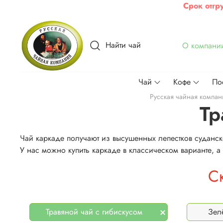
Срок отгр
Найти чай
О компани
Чай
Кофе
По
Русская чайная компан
Тр
Чай каркаде получают из высушенных лепестков суданско
У нас можно купить
каркаде в классическом варианте, а т
С
Травяной чай с гибискусом
Зел