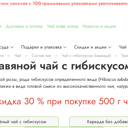
узки заказов с 100-граммовыми упаковками увеличиваетс
и
Доставка и оплата
Чай кофе оптом
Новости и акции
суда
Подарки и упаковка
Скидки и акции
Чай
ия
Чай
Состав чая
Чай с гибискусом (каркаде)
Тра
авяной чай с гибискусо
й розы, рода гибискусов определенного вида (Hibiscus sabdar
акже в виде готовой смеси из высококачественного чая, натура
кидка 30 % при покупке 500 г ч
ёный чай с гибискусом
Каркаде без добав