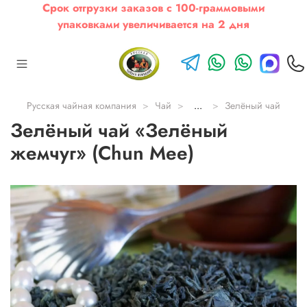
Срок отгрузки заказов с 100-граммовыми
упаковками увеличивается на 2 дня
Русская чайная компания
Чай
...
Зелёный чай
Зелёный чай «Зелёный
жемчуг» (Chun Mee)