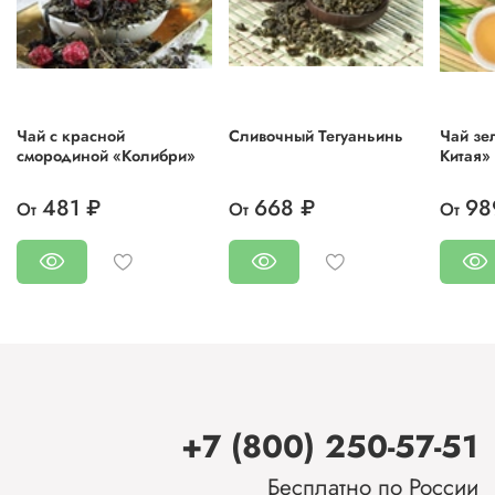
Чай с красной
Сливочный Тегуаньинь
Чай зе
смородиной «Колибри»
Китая» 
481 ₽
668 ₽
98
От
От
От
+7 (800) 250-57-51
Бесплатно по России