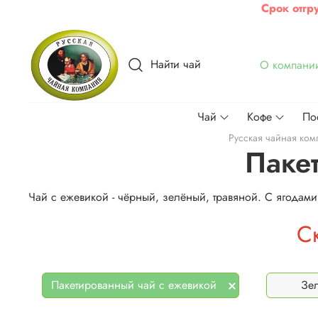
Срок отгр
Найти чай
О компани
Чай
Кофе
По
Русская чайная ком
Паке
Чай с ежевикой - чёрный, зелёный, травяной. С ягодами
С
Пакетированный чай с ежевикой
Зе