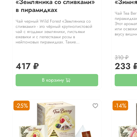
«Земляника со сливками»
«Зимня
в пирамидках
Чай Tea Be
пирамидках
Чай черный Wild Forest «Земляника со
Этот арома
сливками» - это чёрный крупнолистовой
или освежи
чай с ягодами земляники, листьями
вкусу вишни
ежевики и с лепестками розы в
нейлоновых пирамидках. Такие...
310 ₽
417 ₽
233 
В корзину
-25%
-14%