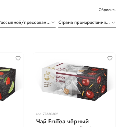
Сбросить
Рассыпной/прессованный
Страна произрастания чая
арт.
77330302
Чай FruTea чёрный