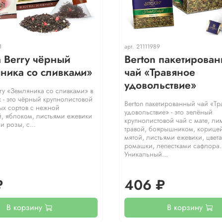
1
арт.
21111989
a Berry чёрный
Berton пакетирова
ника со сливками»
чай «Травяное
удовольствие»
rry «Земляника со сливками» в
 - это чёрный крупнолистовой
Berton пакетированный чай «Тр
ых сортов с нежной
удовольствие» - это зелёный
, яблоком, листьями ежевики
крупнолистовой чай с мате, л
и розы, с...
травой, боярышником, корице
мятой, листьями ежевики, цвет
ромашки, лепестками сафлора.
Уникальный...
₽
406 ₽
В корзину
В корзину