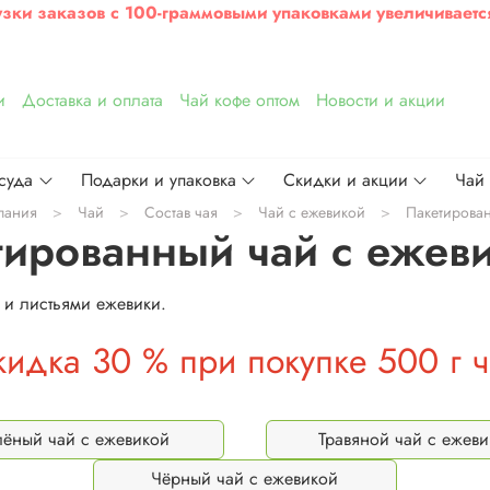
узки заказов с 100-граммовыми упаковками увеличиваетс
и
Доставка и оплата
Чай кофе оптом
Новости и акции
суда
Подарки и упаковка
Скидки и акции
Чай
пания
Чай
Состав чая
Чай с ежевикой
Пакетирован
тированный чай с ежев
 и листьями ежевики.
кидка 30 % при покупке 500 г ч
лёный чай с ежевикой
Травяной чай с ежев
Чёрный чай с ежевикой