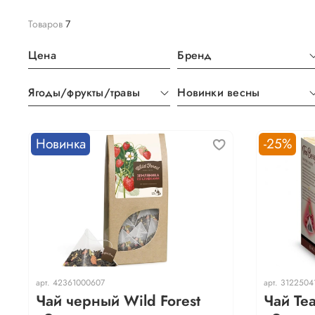
Товаров
7
Цена
Бренд
Ягоды/фрукты/травы
Новинки весны
Новинка
-25%
арт.
42361000607
арт.
3122504
Чай черный Wild Forest
Чай Te