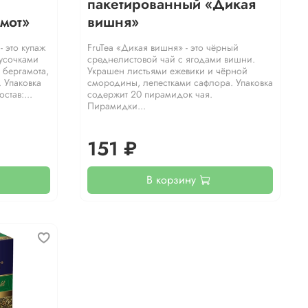
пакетированный «Дикая
мот»
вишня»
- это купаж
FruTea «Дикая вишня» - это чёрный
кусочками
среднелистовой чай с ягодами вишни.
 бергамота,
Украшен листьями ежевики и чёрной
 Упаковка
смородины, лепестками сафлора. Упаковка
став:...
содержит 20 пирамидок чая.
Пирамидки...
151 ₽
В корзину