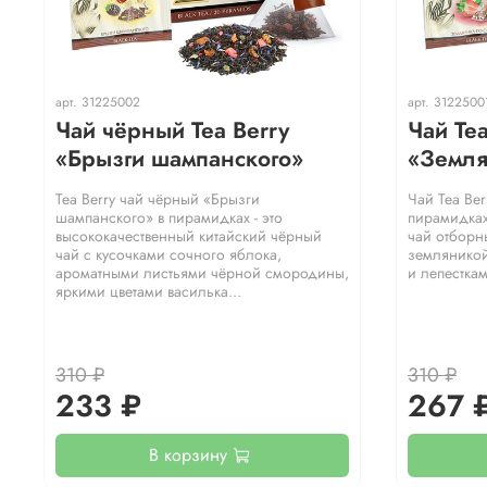
арт.
31225002
арт.
3122500
Чай чёрный Tea Berry
Чай Te
«Брызги шампанского»
«Земля
Tea Berry чай чёрный «Брызги
Чай Tea Be
шампанского» в пирамидках - это
пирамидках
высококачественный китайский чёрный
чай отборн
чай с кусочками сочного яблока,
земляникой
ароматными листьями чёрной смородины,
и лепесткам
яркими цветами василька...
310 ₽
310 ₽
233 ₽
267 
В корзину