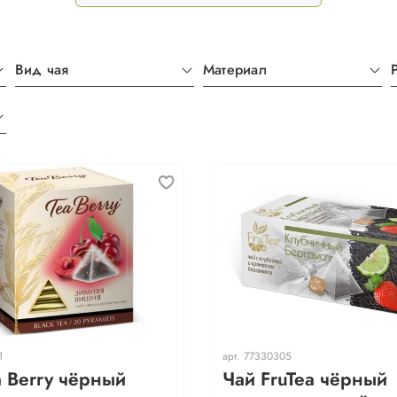
Вид чая
Материал
1
арт.
77330305
a Berry чёрный
Чай FruTea чёрный