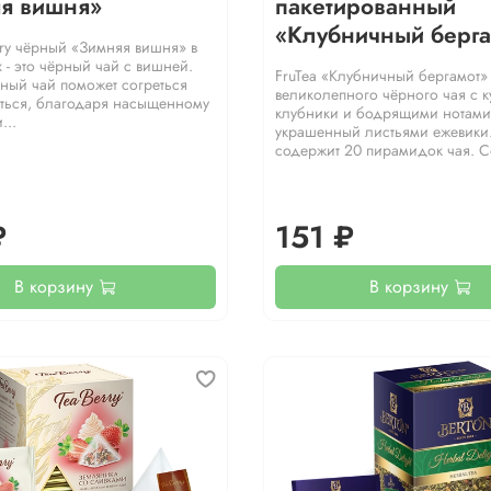
я вишня»
пакетированный
«Клубничный берга
rry чёрный «Зимняя вишня» в
 - это чёрный чай с вишней.
FruTea «Клубничный бергамот» 
тный чай поможет согреться
великолепного чёрного чая с 
ться, благодаря насыщенному
клубники и бодрящими нотами
...
украшенный листьями ежевики.
содержит 20 пирамидок чая. Со
₽
151 ₽
В корзину
В корзину