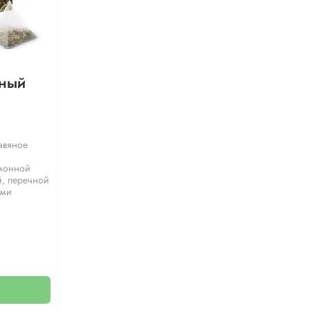
нный
авяное
имонной
й, перечной
ами