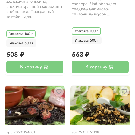
дольками апельсина,
сафлора. Чай обладает
ягодами красной смородины
сладким малиново-
и облепихи. Прекрасный
сливочным вкусом....
коктейль для...
Упаковка 100 г
Упаковка 100 г
Упаковка 500 г
Упаковка 500 г
508 ₽
563 ₽
В корзину
В корзину
арт.
20601124601
арт.
26011151138