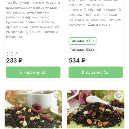
Tea Berry чай чёрный «Брызги
ягодами: ежевикой,
шампанского» в пирамидках -
черникой, чёрной и красной
это высококачественный
смородиной, с лепестками
китайский чёрный чай с
календулы, василька, листом
кусочками сочного яблока,
брусники. Дары леса в...
ароматными листьями чёрной
смородины, яркими цветами
василька...
Упаковка 100 г
Упаковка 500 г
310 ₽
233 ₽
534 ₽
В корзину
В корзину