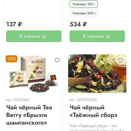
Упаковка 100 г
Упаковка 500 г
137 ₽
534 ₽
В корзину
В корзину
-25%
арт.
31225002
арт.
26011151228
Чай чёрный Tea
Чай чёрный
Berry «Брызги
«Таёжный сбор»
шампанского»
Чай «Таёжный сбор» - это
крупнолистовой чёрный чай с