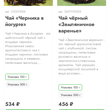
арт.
212251006
арт.
26011151026
Чай «Черника в
Чай чёрный
йогурте»
«Земляничное
варенье»
Чай «Черника в йогурте» - это
цейлонский чёрный чай с
Чай «Земляничное варенье» -
ягодами черники.
это чёрный крупнолистовой
Изысканная смесь
чай с клубникой, листом
крупнолистового чая с
смородины, лепестками
ягодами черники, листьями
розового василька и
смородины и ежевики,
землянично-сливочным
лепестками василька,...
ароматом. Чай украшен
кондитерской посыпкой в
виде розовых...
Упаковка 100 г
Упаковка 500 г
Упаковка 100 г
Упаковка 500 г
534 ₽
456 ₽