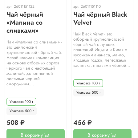
арт.
26011151122
арт.
26011151110
Чай чёрный
Чай чёрный Black
«Малина со
Velvet
сливками»
Чай Black Velvet - это
отборный крупнолистовой
Чай «Малина со сливками» -
чёрный чай с лучших
это цейлонский
плантаций Индии и Китая с
крупнолистовой чёрный чай.
кусочками ананаса, манго,
Незабываемая композиция
ягодами годжи, лепестками
на основе отборных сортов
василька, листьями чёрной...
чёрного чая с настоящей
малиной, дополненной
листьями черной
Упаковка 100 г
смородины....
Упаковка 500 г
Упаковка 100 г
Упаковка 500 г
508 ₽
456 ₽
В корзину
В корзину