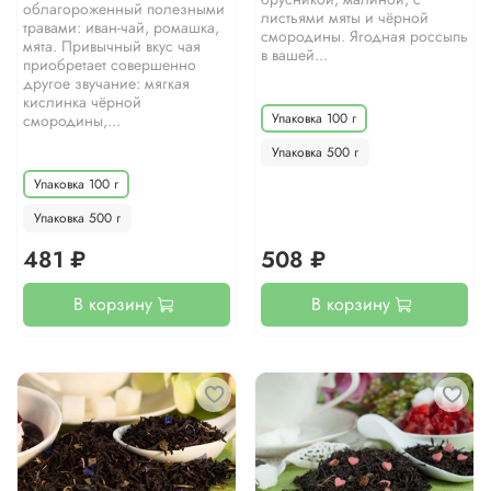
облагороженный полезными
листьями мяты и чёрной
травами: иван-чай, ромашка,
смородины. Ягодная россыпь
мята. Привычный вкус чая
в вашей...
приобретает совершенно
другое звучание: мягкая
кислинка чёрной
Упаковка 100 г
смородины,...
Упаковка 500 г
Упаковка 100 г
Упаковка 500 г
481 ₽
508 ₽
В корзину
В корзину