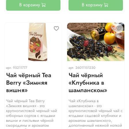
В корзину
В корзину
арт.
95211777
арт.
26011151230
Чай чёрный Tea
Чай чёрный
Berry «Зимняя
«Клубника в
вишня»
шампанском»
Чай чёрный Tea Berry
Чай «Клубника в
«Зимняя вишня» - это
шампанском» - это
крупнолистовой черный чай
крупнолистовой чёрный чай с
отборных сортов с ягодами
ягодами садовой клубники и
вишни и листьями чёрной
ароматом шампанского,
смородины и ароматом
дополненный нежной ноткой