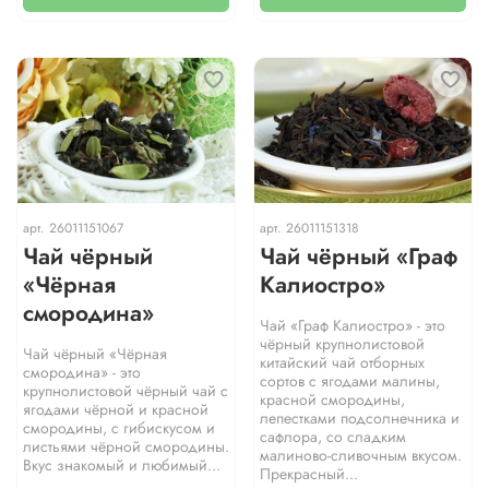
арт.
26011151067
арт.
26011151318
Чай чёрный
Чай чёрный «Граф
«Чёрная
Калиостро»
смородина»
Чай «Граф Калиостро» - это
чёрный крупнолистовой
Чай чёрный «Чёрная
китайский чай отборных
смородина» - это
сортов с ягодами малины,
крупнолистовой чёрный чай с
красной смородины,
ягодами чёрной и красной
лепестками подсолнечника и
смородины, с гибискусом и
сафлора, со сладким
листьями чёрной смородины.
малиново-сливочным вкусом.
Вкус знакомый и любимый...
Прекрасный...