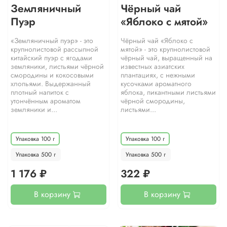
Земляничный
Чёрный чай
Пуэр
«Яблоко с мятой»
«Земляничный пуэр» - это
Чёрный чай «Яблоко с
крупнолистовой рассыпной
мятой» - это крупнолистовой
китайский пуэр с ягодами
чёрный чай, выращенный на
земляники, листьями чёрной
известных азиатских
смородины и кокосовыми
плантациях, с нежными
хлопьями. Выдержанный
кусочками ароматного
плотный напиток с
яблока, пикантными листьями
утончённым ароматом
чёрной смородины,
земляники и...
листьями...
Упаковка 100 г
Упаковка 100 г
Упаковка 500 г
Упаковка 500 г
1 176 ₽
322 ₽
В корзину
В корзину