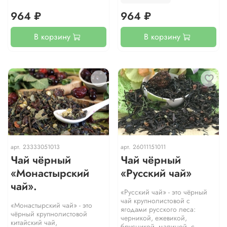
964 ₽
964 ₽
В корзину
В корзину
арт.
23333051013
арт.
26011151011
Чай чёрный
Чай чёрный
«Монастырский
«Русский чай»
чай».
«Русский чай» - это чёрный
чай крупнолистовой с
«Монастырский чай» - это
ягодами русского леса:
чёрный крупнолистовой
черникой, ежевикой,
китайский чай,
брусникой, малиной, с