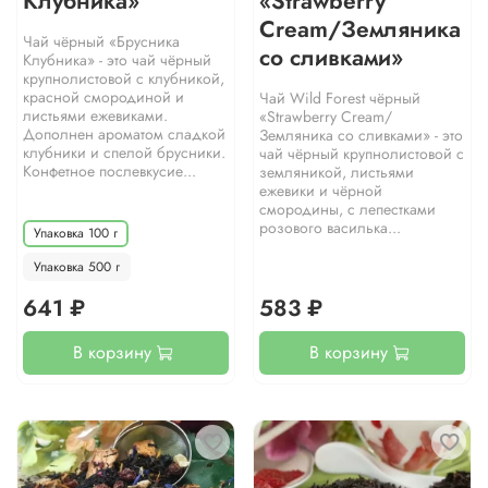
Клубника»
«Strawberry
Cream/Земляника
Чай чёрный «Брусника
со сливками»
Клубника» - это чай чёрный
крупнолистовой с клубникой,
красной смородиной и
Чай Wild Forest чёрный
листьями ежевиками.
«Strawberry Cream/
Дополнен ароматом сладкой
Земляника со сливками» - это
клубники и спелой брусники.
чай чёрный крупнолистовой с
Конфетное послевкусие...
земляникой, листьями
ежевики и чёрной
смородины, с лепестками
розового василька...
Упаковка 100 г
Упаковка 500 г
641 ₽
583 ₽
В корзину
В корзину