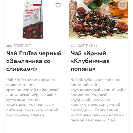
арт.
77330101/1
арт.
26011151193
Чай FruTea черный
Чай чёрный
«Земляника со
«Клубничная
сливками»
поляна»
Чай FruTea «Земляника со
Чай «Клубничная поляна» -
сливками» - это
это кенийский
крупнолистовой цейлонский
крупнолистовой черный чай с
и индийский чёрный чай с
ароматной садовой
кусочками нежной
клубникой, кусочками
земляники, смешанный с
ананаса, листьями черной
листьями ежевики и чёрной
смородины. Композиция
смородины, оттенён...
дополнена легкими нотками
лесной земляники. Чай...