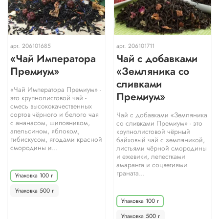
арт.
206101685
арт.
206101711
«Чай Императора
Чай с добавками
Премиум»
«Земляника со
сливками
«Чай Императора Премиум» -
Премиум»
это крупнолистовой чай -
смесь высококачественных
сортов чёрного и белого чая
Чай с добавками «Земляника
с ананасом, шиповником,
со сливками Премиум» - это
апельсином, яблоком,
крупнолистовой чёрный
гибискусом, ягодами красной
байховый чай с земляникой,
смородины и...
листьями чёрной смородины
и ежевики, лепестками
амаранта и соцветиями
граната...
Упаковка 100 г
Упаковка 500 г
Упаковка 100 г
Упаковка 500 г