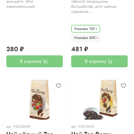
миндаля. Этот
чёрной смородины.
замечательный...
Волшебство для чайных
гурманов....
Упаковка 100 г
Упаковка 500 г
280 ₽
481 ₽
В корзину
В корзину
арт.
95233009
арт.
95211695