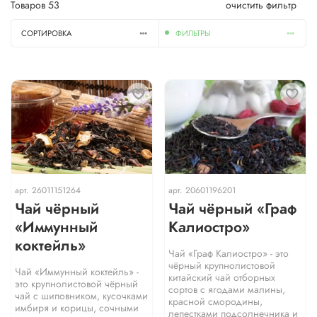
Товаров
53
очистить фильтр
СОРТИРОВКА
ФИЛЬТРЫ
арт.
26011151264
арт.
20601196201
Чай чёрный
Чай чёрный «Граф
«Иммунный
Калиостро»
коктейль»
Чай «Граф Калиостро» - это
чёрный крупнолистовой
Чай «Иммунный коктейль» -
китайский чай отборных
это крупнолистовой чёрный
сортов с ягодами малины,
чай с шиповником, кусочками
красной смородины,
имбиря и корицы, сочными
лепестками подсолнечника и