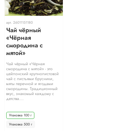
арт.
26011151180
Чай чёрный
«Чёрная
смородина с
мятой»
Чай чёрный «Чёрная
смородина с мятой» - это
цейлонский крупнолистовой
чай с листьями брусники,
мяты перечной и ягодами
смородины. Традиционный
вкус, знакомый каждому с
детства....
Упаковка 100 г
Упаковка 500 г