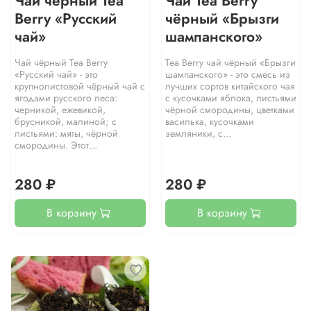
Чай чёрный Tea
Чай Tea Berry
Berry «Русский
чёрный «Брызги
чай»
шампанского»
Чай чёрный Tea Berry
Tea Berry чай чёрный «Брызги
«Русский чай» - это
шампанского» - это смесь из
крупнолистовой чёрный чай с
лучших сортов китайского чая
ягодами русского леса:
с кусочками яблока, листьями
черникой, ежевикой,
чёрной смородины, цветками
брусникой, малиной; с
василька, кусочками
листьями: мяты, чёрной
земляники, с...
смородины. Этот...
280 ₽
280 ₽
В корзину
В корзину