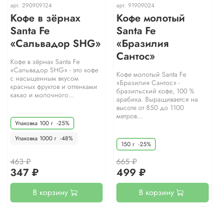
арт.
290909124
арт.
91909024
Кофе в зёрнах
Кофе молотый
Santa Fe
Santa Fe
«Сальвадор SHG»
«Бразилия
Сантос»
Кофе в зёрнах Santa Fe
«Сальвадор SHG» - это кофе
Кофе молотый Santa Fe
с насыщенным вкусом
«Бразилия Сантос» -
красных фруктов и оттенками
бразильский кофе, 100 %
какао и молочного...
арабика. Выращивается на
высоте от 850 до 1100
метров...
Упаковка 100 г
-25%
Упаковка 1000 г
-48%
150 г
-25%
463 ₽
665 ₽
347 ₽
499 ₽
В корзину
В корзину