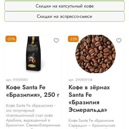
Скидки на капсульный кофе
Скидки на эспрессо-смеси
-20%
-25%
арт.
91909001
арт.
290909114
Кофе Santa Fe
Кофе в зёрнах
«Бразилия», 250 г
Santa Fe
«Бразилия
Кофе Santa Fe «Бразилия» -
Эсмеральда»
это популярный
плантационный сорт кофе
Арабика, выращенный в
Кофе Santa Fe «Бразилия
Бразилии. Свежеобжаренные
Серрадо» – бразильская