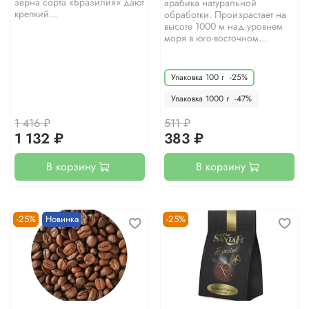
зерна сорта «Бразилия» дают
арабика натуральной
крепкий...
обработки. Произрастает на
высоте 1000 м над уровнем
моря в юго-восточном...
Упаковка 100 г
-25%
Упаковка 1000 г
-47%
1 416 ₽
511 ₽
1 132 ₽
383 ₽
В корзину
В корзину
-25%
Новинка
-25%