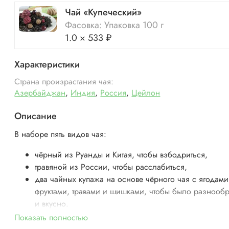
Чай «Купеческий»
Фасовка: Упаковка 100 г
1.0 × 533 ₽
Характеристики
Страна произрастания чая:
Азербайджан
,
Индия
,
Россия
,
Цейлон
Описание
В наборе пять видов чая:
чёрный из Руанды и Китая, чтобы взбодриться,
травяной из России, чтобы расслабиться,
два чайных купажа на основе чёрного чая с ягодами
фруктами, травами и шишками, чтобы было разнооб
и вкусно.
Показать полностью
Вы не замерзните ;)