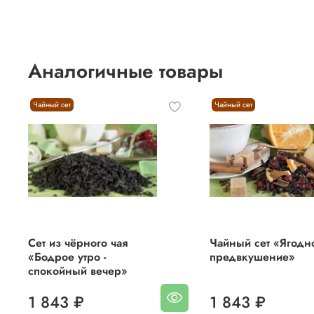
Аналогичные товары
Чайный сет
Чайный сет
Сет из чёрного чая
Чайный сет «Ягодн
«Бодрое утро -
предвкушение»
спокойный вечер»
1 843 ₽
1 843 ₽