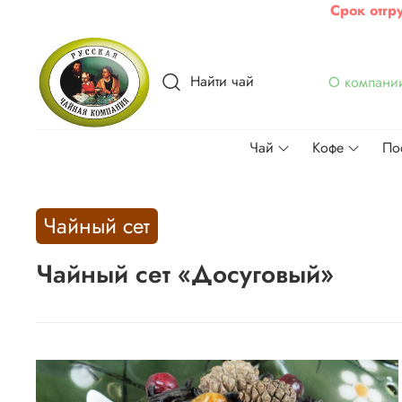
Срок отгр
Найти чай
О компани
Чай
Кофе
По
Чайный сет
Чайный сет «Досуговый»