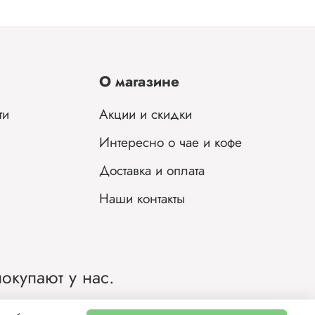
жным
цов
О магазине
му
ти
Акции и скидки
Интересно о чае и кофе
Доставка и оплата
Наши контакты
хи
ю
окупают у нас.
ии.