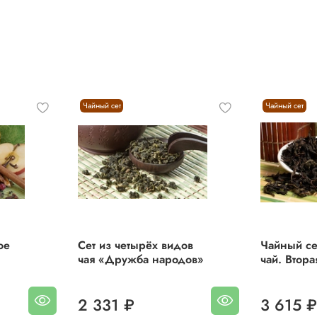
Выгода от покупки чая в сетах, составляет 17 %,
в сравнени
если бы Вы покупали этот чай не сетом, а по отдельности.
В чайный сет «Досуговый» входит
следующий чай:
Чайный сет
Чайный сет
Чай чёрный
«Самоварный»
;
Чай чёрный «Купеческий»;
Чай чёрный «Таёжный травник»
Травяной чай «Купаж для Сауны»
Руанда Рукери ( OP1).
Чай чёрный «Самоварный»
- чай из самовара самый
распространенный вид напитка на Руси.
ое
Сет из четырёх видов
Чайный се
Крупнолистовой купаж чёрного и красного китайского чая
чая «Дружба народов»
чай. Втора
обладает насыщенными терпкими и прожаристыми ноткам
Вес: 100 г.
2 331 ₽
3 615 
Чай «Купеческий»
- это крупнолистовой чёрный чай с