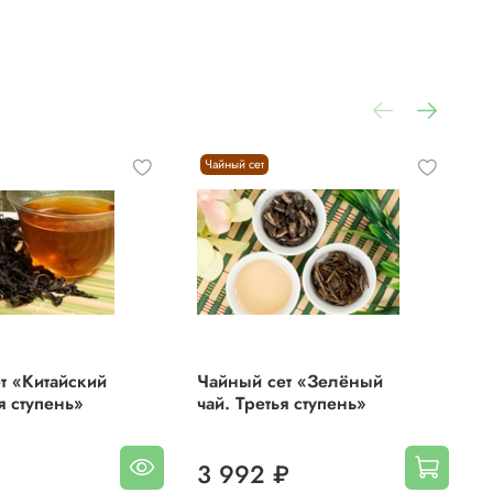
и,
Чайный сет
т «Китайский
Чайный сет «Зелёный
Ч
я ступень»
чай. Третья ступень»
л
и.
₽
3 992 ₽