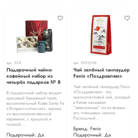
арт.
23-8
арт.
29512128
Подарочный чайно-
Чай зелёный ганпаудер
кофейный набор из
Fenix «Поздравляю»
четырёх подарков № 8
Чай зелёный ганпаудер Fenix
«Поздравляю» - это
В подарочный набор входит:
крупнолистовой чай, который
красивый бумажный пакет;
в Китае называют
восхитительный Кофе Santa Fe
"жемчужным" из-за формы
«Эспрессо-классик»; кружка
его глянцевых чаинок.
из высококачественной
Раскошный...
керамики, с крышкой и
ложкой....
Бренд: Fenix
Подарочный: Да
Подарочный: Да