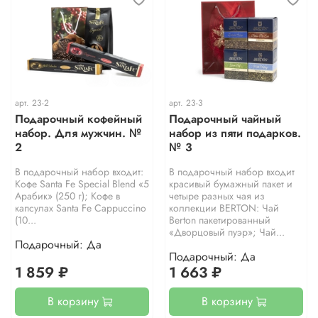
арт.
23-2
арт.
23-3
Подарочный кофейный
Подарочный чайный
набор. Для мужчин. №
набор из пяти подарков.
2
№ 3
В подарочный набор входит:
В подарочный набор входит
Кофе Santa Fe Special Blend «5
красивый бумажный пакет и
Арабик» (250 г); Кофе в
четыре разных чая из
капсулах Santa Fe Cappuccino
коллекции BERTON: Чай
(10...
Berton пакетированный
«Дворцовый пуэр»; Чай...
Подарочный: Да
Подарочный: Да
1 859 ₽
1 663 ₽
В корзину
В корзину