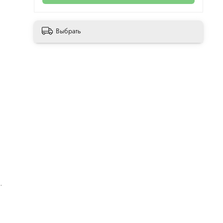
Выбрать
.
то