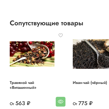
Сопутствующие товары
Травяной чай
Иван-чай (чёрный)
«Витаминный»
563 ₽
775 ₽
От
От