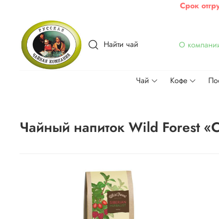
Срок отгр
Найти чай
О компани
Чай
Кофе
По
Чайный напиток Wild Forest «