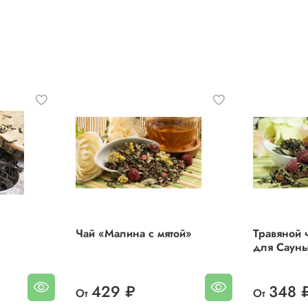
Помимо тонкого аромата и вкуса напиток хорошо справляе
утолением жажды в зной, а в холодное время года согрее
Вес:
50 г.
Состав:
кусочки яблока, кусочки ананаса (ананас, сахар,
регулятор кислотности: лимонная кислота), душица, листь
мелиссы, шиповник целый, оболочка плодов шиповника,
кусочки малины, ягоды малины, лепестки подсолнечника,
цукаты лимона (цедра лимона, сахар, фруктозо-глюкозный
сироп, лимонная кислота), лепестки василька.
Чай «Малина с мятой»
Травяной 
для Саун
429 ₽
348 
От
От