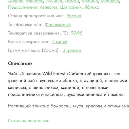
Ананас
,
Василёк
,
Душица
,
Лимон
,
Малина
,
Мелисса
,
Подсолнечник лепестки
,
Шиповник
,
Яблоко
Страна произрастания чая:
Россия
Тип фасовки чая:
Фасованный
Температура заваривания, °С:
90-95
Время заваривания:
7 минут
Грамм на чашку (200мл):
3 грамма
Описание
Чайный напиток Wild Forest «Сибирский травник» - это
травяной чай с кусочками яблока, с душицей, с листьями
мелиссы, с шиповником, малиной, с лепестками
подсолнечника и василька, цукатами ананаса и лимона.
Настоящий эликсир бодрости, вкуса, красоты и оптимизма
Все травы собраны исключительно заботливыми руками, ч
Показать полностью
позволило сохранить экологическую чистоту.