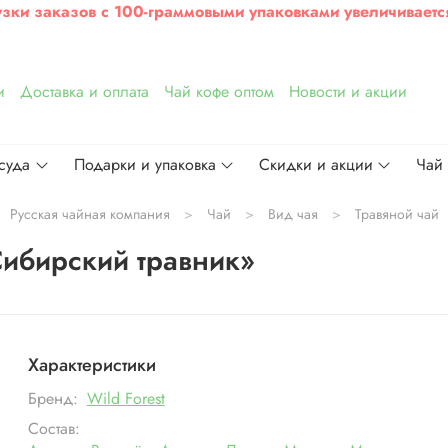
узки заказов с 100-граммовыми упаковками увеличиваетс
и
Доставка и оплата
Чай кофе оптом
Новости и акции
суда
Подарки и упаковка
Скидки и акции
Чай
Русская чайная компания
Чай
Вид чая
Травяной чай
Сибирский травник»
Характеристики
Бренд:
Wild Forest
Состав: