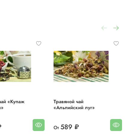
тся с
т.
я
чай «Купаж
Травяной чай
Ч
ы»
«Альпийский луг»
к
₽
589 ₽
От