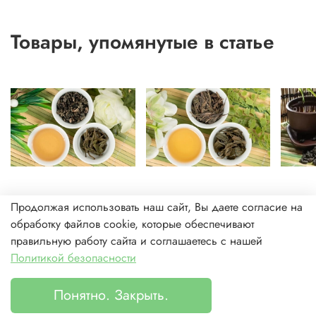
Товары, упомянутые в статье
Продолжая использовать наш сайт, Вы даете согласие на
арт.
230300485
арт.
230300481
арт.
230
Чай зелёный «Поэзия
Чай зелёный «Лун
Чай зе
обработку файлов cookie, которые обеспечивают
Китая» (Qu luo A)
цзинь» (Long Jing)
Чжу» (
правильную работу сайта и соглашаетесь с нашей
989 ₽
1 042 ₽
32
От
От
От
Политикой безопасности
Понятно. Закрыть.
Каталог
Поиск
Корзина
Избранное
Профиль