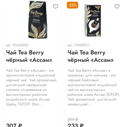
-25%
арт.
95240002
арт.
31500021
Чай Tea Berry
Чай Tea Berry
чёрный «Ассам»
чёрный «Ассам»
Чай Tea Berry «Ассам» - это
Чай Tea Berry «Ассам» в
крупнолистовой индийский
пакетиках для чайника - это
черный чай. Чай ароматный,
чёрный байховый
достигший наивысшей
крупнолистовой индийский
степени созревания из
чай из высокогорных
высокогорных районов
районов штата Ассам (GFOP).
индийского штата Ассам.
Чай ароматный, достигший
Грейд TGFOP. Этот...
наивысшей...
311 ₽
307 ₽
233 ₽