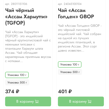
арт.
28011151106
арт.
24045100104
Чай чёрный
Чай «Ассам
«Ассам Хармутти»
Голден» GBOP
(TGFOP)
Чай «Ассам Голден» GBOP -
это чёрный листовой
Чай «Ассам Хармутти»
индийский чай. Чай собран
(TGFOP) - это индийский
на одной из лучших
чёрный крупнолистовой чай с
индийских плантаций, в
нежными типсами с
регионе Ассам. Этот сорт
плантации Хармути штата
давно известен...
Ассам. Чай обладает
характерным приятным вкусом
с нотками...
Упаковка 100 г
Упаковка 500 г
Упаковка 100 г
Упаковка 500 г
374 ₽
401 ₽
В корзину
В корзину