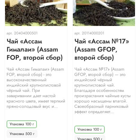
арт.
20404000501
арт.
20114000201
Чай «Ассам
Чай «Ассам №17»
Гималаи» (Assam
(Assam GFOP,
FOP, второй сбор)
второй сбор)
Чай «Ассам Гималаи» (Assam
Чай «Ассам №17» (Assam
FOP, второй сбор) - это
GFOP, второй сбор) — это
высококачественный
индийский чёрный
индийский крупнолистовой
крупнолистовой чай.
чёрный чай. При
Благодаря особенностям
заваривании дает настой
произрастания чайные кусты
красного цвета, имеет терпкий
хорошо насыщены влагой.
пряно-солодовый вкус и...
Своеобразный парниковый
эффект определяет...
Упаковка 100 г
Упаковка 100 г
Упаковка 500 г
Упаковка 500 г