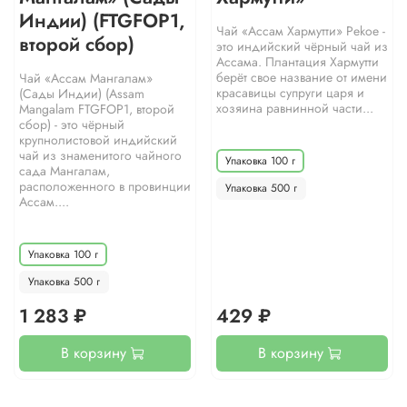
Индии) (FTGFOP1,
Чай «Ассам Хармутти» Pekoe -
второй сбор)
это индийский чёрный чай из
Ассама. Плантация Хармутти
берёт свое название от имени
Чай «Ассам Мангалам»
красавицы супруги царя и
(Сады Индии) (Assam
хозяина равнинной части...
Mangalam FTGFOP1, второй
сбор) - это чёрный
крупнолистовой индийский
чай из знаменитого чайного
Упаковка 100 г
сада Мангалам,
расположенного в провинции
Упаковка 500 г
Ассам....
Упаковка 100 г
Упаковка 500 г
1 283 ₽
429 ₽
В корзину
В корзину