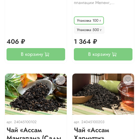
плантации Меленг,...
Упаковка 100 г
Упаковка 500 г
406 ₽
1 364 ₽
В корзину
В корзину
арт.
24045100102
арт.
24045100203
Чай «Ассам
Чай «Ассам
Мангалам» (Сады
Хармутти»