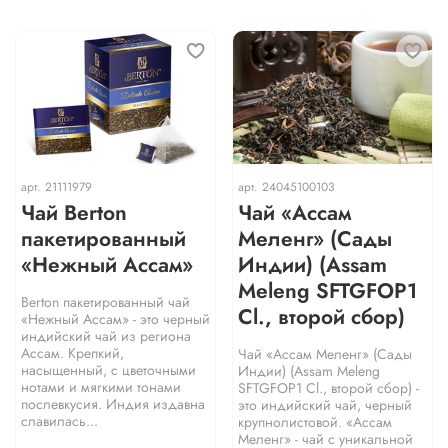
арт.
21111979
арт.
24045100103
Чай Berton
Чай «Ассам
пакетированный
Меленг» (Сады
«Нежный Ассам»
Индии) (Assam
Meleng SFTGFOP1
Berton пакетированный чай
Cl., второй сбор)
«Нежный Ассам» - это черный
индийский чай из региона
Ассам. Крепкий,
Чай «Ассам Меленг» (Сады
насыщенный, с цветочными
Индии) (Assam Meleng
нотами и мягкими тонами
SFTGFOP1 Cl., второй сбор) -
послевкусия. Индия издавна
это индийский чай, черный
славилась...
крупнолистовой. «Ассам
Меленг» - чай с уникальной